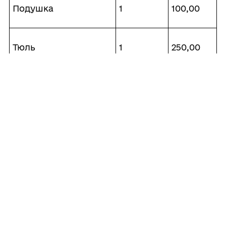
Подушка
1
100,00
Тюль
1
250,00
Мішок
1
300,00
патологоанатомічний
2. Контроль за виконанням цього
розпорядження покласти на заступника
міського голови Миколу ПЕТРОВСЬКОГО.
Валерій
Міський
⠀⠀⠀⠀⠀⠀⠀⠀⠀⠀⠀⠀⠀⠀⠀
голова
⠀
ШОВКАЛЮК