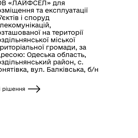
ОВ «ЛАЙФСЕЛ» для
зміщення та експлуатації
’єктів і споруд
лекомунікацій,
зташованої на території
здільнянської міської
риторіальної громади, за
дресою: Одеська область,
здільнянський район, с.
нятівка, вул. Балківська, б/н
і рішення