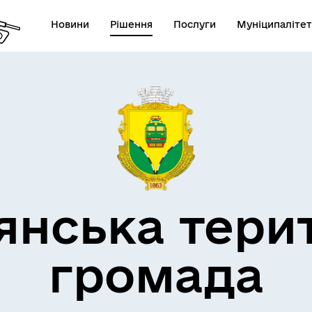
Новини
Рішення
Послуги
Муніципалітет
кти незламності
Пам’яті військових громад
янська тери
громада