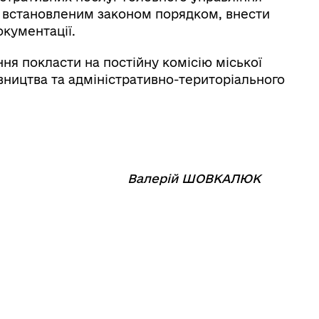
а встановленим законом порядком, внести
окументації.
я покласти на постійну комісію міської
вництва та адміністративно-територіального
⠀⠀⠀⠀⠀⠀⠀⠀
Валерій ШОВКАЛЮК