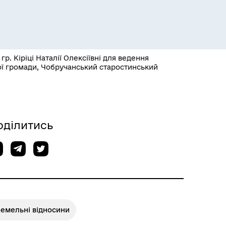
. Кіріці Наталії Олексіївні для ведення
ної громади, Чобручанський старостинський
Розклад пасажирських потягів
оділитись
Земельні відносини