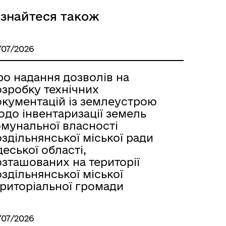
ізнайтеся також
Розклад автобусів Одеса-
/07/2026
Роздільна
ро надання дозволів на
озробку технічних
окументацій із землеустрою
одо інвентаризації земель
омунальної власності
здільнянської міської ради
еської області,
озташованих на території
здільнянської міської
ериторіальної громади
/07/2026
Розклад автобусів Роздільна-