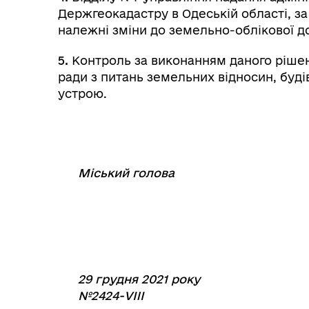
Держгеокадастру в Одеській області, з
належні зміни до земельно-облікової д
5.
Контроль за виконанням даного рішенн
ради з питань земельних відносин, буді
устрою.
Міський голова
⠀
⠀⠀⠀⠀⠀⠀⠀
29 грудня 2021 року
№2424-VIII