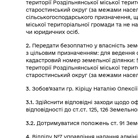
території Роздільнянської міської тери
старостинський округ (за межами населе
сільськогосподарського призначення, щ
міської територіальної громади та не н
чи юридичних осіб.
2.
Передати безоплатно у власність зем
з цільовим призначенням: для ведення 
кадастровий номер земельної ділянки: 5
території Роздільнянської міської тери
старостинський округ (за межами населени
3
. Зобов’язати гр. Кіріцу Наталію Олексії
3.1.
Здійснити відповідні заходи щодо о
відповідності до ст.ст. 125, 126 Земельн
3.2.
Дотримуватися положень ст. 91 Зем
4.
Відділу №7 управління надання адміні