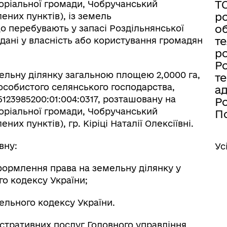
Т
торіальної громади, Чобручанський
ро
них пунктів), із земель
об
о перебувають у запасі Роздільнянської
те
адані у власність або користування громадян
ро
Ро
ельну ділянку загальною площею 2,0000 га,
те
особистого селянського господарства,
а
123985200:01:004:0317, розташовану на
Ро
торіальної громади, Чобручанський
По
х пунктів), гр. Кіріці Наталії Олексіївні.
вну:
Ус
формлення права на земельну ділянку у
ого кодексу України;
ельного кодексу України.
стративних послуг Головного управління