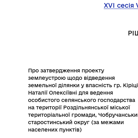
Трансляції
Ген
Х
VІ
сесія 
РІ
Про затвердження проекту
землеустрою щодо відведення
земельної ділянки у власність гр. Кіріці
Наталії Олексіївні для ведення
особистого селянського господарства
на території Роздільнянської міської
Інф
Графіки прийому громадян
територіальної громади, Чобручанськи
тех
старостинський округ (за межами
населених пунктів)