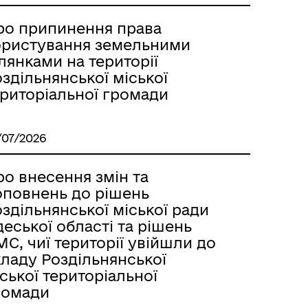
Лиманське
ро припинення права
ористування земельними
лянками на території
здільнянської міської
ериторіальної громади
/07/2026
о внесення змін та
оповнень до рішень
здільнянської міської ради
еської області та рішень
С, чиї території увійшли до
кладу Роздільнянської
м
ської територіальної
ромади