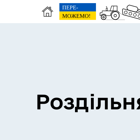
Сесії міської ради
Пун
Роздільн