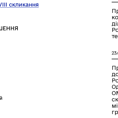
дерна рівність
VIII скликання
Україну
П
к
ді
ШЕННЯ
Ро
т
23
Пр
д
Ро
Од
ОМ
ормаційна безпека та
Військовослужбовцям,
й
с
нічний захист інформації
ветеранам та їхнім родина
мі
г