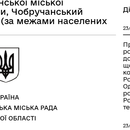
нської міської
Д
ди, Чобручанський
 (за межами населених
23
а безбар’єрності
Учасникам бойових дій
П
р
д
щ
к
Ро
Од
р
РАЇНА
Ро
т
ЬКА МІСЬКА РАДА
ОЇ ОБЛАСТІ
23
Книга пам'яті полеглих за