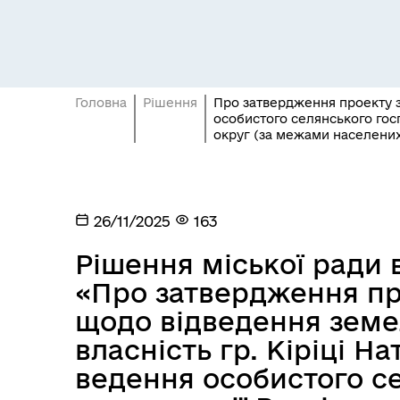
Головна
Рішення
Про затвердження проекту зе
особистого селянського гос
округ (за межами населених
Засідання постійних комісій
Цив
26/11/2025
163
Рішення міської ради ві
«Про затвердження п
щодо відведення земе
власність гр. Кіріці На
ведення особистого с