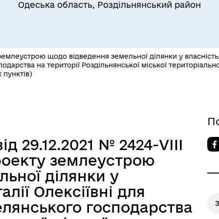
Одеська область, Роздільнянський район
млеустрою щодо відведення земельної ділянки у власність гр
подарства на території Роздільнянської міської територіаль
 пунктів)
Квитки на потяг для
ільний захист населення
військовослужбовців та їх
сімей
П
д 29.12.2021 № 2424-VIII
роекту землеустрою
льної ділянки у
талії Олексіївні для
елянського господарства