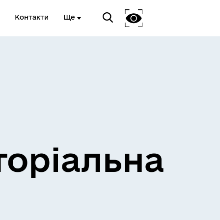
Контакти
Ще
и
Розклад електричок
торіальна