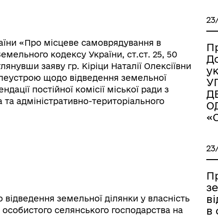
23
України «Про місцеве самоврядування в
П
(1) Земельного кодексу України, ст.ст. 25, 50
Д
лянувши заяву гр. Кіріци Наталії Олексіївни
у
леустрою щодо відведення земельної
У
дації постійної комісії міської ради з
Д
а та адміністративно-територіального
О
«
іаційний фон
Електронна черга в ТЦК
23
П
з
в
відведення земельної ділянки у власність
в 
ння особистого селянського господарства на