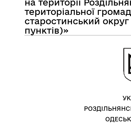
на території Роздільня
територіальної грома
старостинський округ
Засідання виконавчого
пунктів)»
Рад
комітету
УК
РОЗДІЛЬНЯНС
ОДЕСЬК