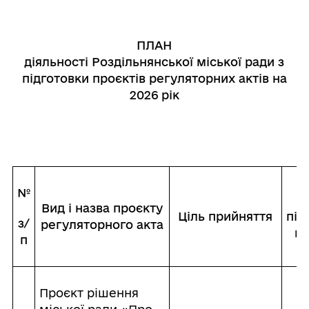
ПЛАН
діяльності Роздільнянської міської ради з
підготовки проєктів регуляторних актів на
2026 рік
№
С
Вид і назва проєкту
Ціль прийняття
під
з/
регуляторного акта
пр
п
Проєкт рішення