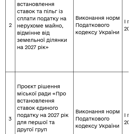
встановлення
ставок та пільг із
Виконання норм
сплати податку на
І пі
2
Податкового
нерухоме майно,
202
кодексу України
відмінне від
земельної ділянки
на 2027 рік»
Проєкт рішення
міської ради «Про
встановлення
ставок єдиного
Виконання норм
податку на 2027 рік
І пі
3
Податкового
для першої та
202
кодексу України
другої груп