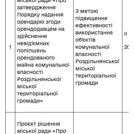
міської ради «Про
затвердження
З метою
Порядку надання
підвищення
орендарю згоди
ефективності
орендодавцем на
використання
ІІ п
здійснення
об'єктів
невід’ємних
1
комунальної
202
поліпшень
власності
орендованого
Роздільнянської
майна комунальної
міської
власності
територіальної
Роздільнянської
громади
міської
територіальної
громади»
Проєкт рішення
міської ради «Про