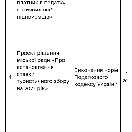
платників податку
фізичних осіб-
підприємців»
Проєкт рішення
міської ради «Про
встановлення
Виконання норм
І пі
ставки
4
Податкового
202
туристичного збору
кодексу України
на 2027 рік»