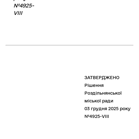
№4925-
VIIІ
ЗАТВЕРДЖЕНО
Рішення
Роздільнянської
міської ради
03 грудня 2025 року
№4925-VIII