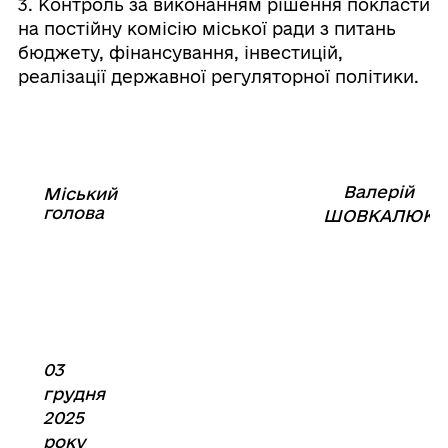
3. Контроль за виконанням рішення покласти
на постійну комісію міської ради з питань
бюджету, фінансування, інвестицій,
реалізації державної регуляторної політики.
Валерій
Міський
⠀⠀⠀⠀⠀⠀⠀⠀⠀⠀⠀⠀⠀⠀⠀
голова
⠀
ШОВКАЛЮК
03
грудня
2025
року