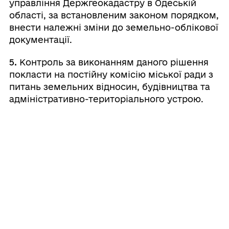
управління Держгеокадастру в Одеській
області, за встановленим законом порядком,
внести належні зміни до земельно-облікової
документації.
5.
Контроль за виконанням даного рішення
покласти на постійну комісію міської ради з
питань земельних відносин, будівництва та
адміністративно-територіального устрою.
Валерій
Міський
⠀⠀⠀⠀⠀⠀⠀⠀⠀⠀⠀⠀⠀⠀⠀
голова
⠀
ШОВКАЛЮК