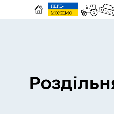
Сесії міської ради
Пун
Роздільн