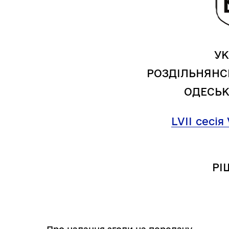
УК
РОЗДІЛЬНЯНС
ОДЕСЬК
LVІІ
сесія 
Трансляції
Ген
РІ