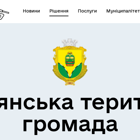
Новини
Рішення
Послуги
Муніципалітет
кти незламності
Пам’яті військових громад
янська тери
громада