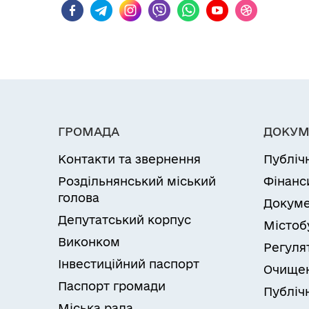
ГРОМАДА
ДОКУМ
Контакти та звернення
Публіч
Роздільнянський міський
Фінанс
голова
Докуме
Депутатський корпус
Містоб
Виконком
Регуля
Інвестиційний паспорт
Очищен
Паспорт громади
Публічн
Міська рада