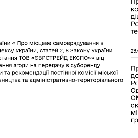
П
к
ді
Ро
т
країни « Про місцеве самоврядування в
ормаційна безпека та
Військовослужбовцям,
одексу України, статей 2, 8 Закону України
нічний захист інформації
ветеранам та їхнім родина
23
потання ТОВ «ЄВРОТРЕЙД ЕКСПО»» від
дання згоди на передачу в суборенду
Пр
 та рекомендації постійної комісії міської
д
вництва та адміністративно-територіального
Ро
Од
ОМ
с
мі
г