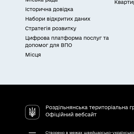
Кварти
Історична довідка
Набори відкритих даних
Стратегія розвитку
Цифрова платформа послуг та
допомог для ВПО
Місця
Роздільнянська територіальна 
Офіційний вебсайт
Створено в межах швейцарсько-українсько