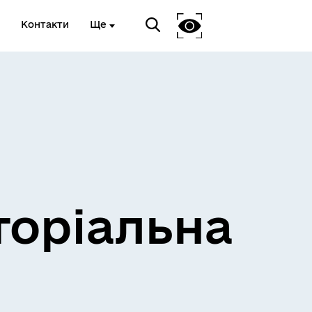
Контакти
Ще
и
Розклад електричок
торіальна