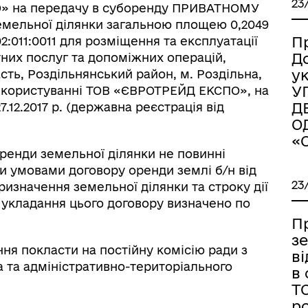
23
» на передачу в суборенду ПРИВАТНОМУ
іаційний фон
Електронна черга в ТЦК
льної ділянки загальною площею 0,2049
П
2:011:0011 для розміщення та експлуатації
Д
тних послуг та допоміжних операцій,
у
ть, Роздільнянський район, м. Роздільна,
У
в користуванні ТОВ «ЄВРОТРЕЙД ЕКСПО», на
Д
7.12.2017 р. (державна реєстрація від
О
«
ренди земельної ділянки не повинні
умовами договору оренди землі б/н від
23
призначення земельної ділянки та строку дії
 укладання цього договору визначено по
П
з
ня покласти на постійну комісію ради з
в
а та адміністративно-територіального
в 
Т
ро