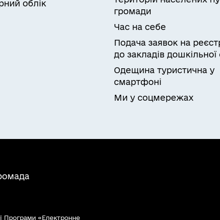
рний облік
громади
Час на себе
Подача заявок на реєст
до закладів дошкільної 
Одещина туристична у
смартфоні
Ми у соцмережах
громада
ї Програми «Електронне