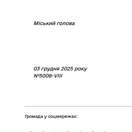
Міський голова
⠀
⠀⠀⠀⠀⠀⠀⠀
03 грудня 2025 року
№5008-VIIІ
Громада у соцмережах: