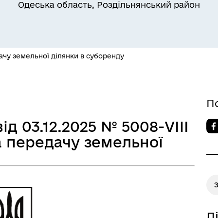
Одеська область, Роздільнянський район
Квитки на потяг для
ільний захист населення
військовослужбовців та їх
ачу земельної ділянки в суборенду
сімей
П
ід 03.12.2025 № 5008-VIIІ
а передачу земельної
а безбар’єрності
Учасникам бойових дій
Д