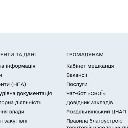
ЕНТИ ТА ДАНІ
ГРОМАДЯНАМ
на інформація
Кабінет мешканця
и
Вакансії
нти (НПА)
Послуги
удівна документація
Чат-бот «СВОЇ»
торна діяльність
Довідник закладів
ня влади
Роздільнянський ЦНАП
і закупівлі
Правила благоустрою
територій населених пу