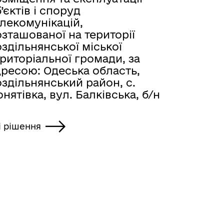
’єктів і споруд
лекомунікацій,
зташованої на території
здільнянської міської
риторіальної громади, за
дресою: Одеська область,
здільнянський район, с.
нятівка, вул. Балківська, б/н
і рішення