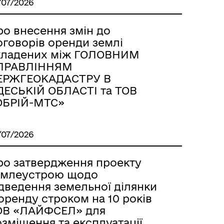
/07/2026
ро внесення змін до
оговорів оренди землі
кладених між ГОЛОВНИМ
ПРАВЛІННЯМ
ЕРЖГЕОКАДАСТРУ В
ДЕСЬКІЙ ОБЛАСТІ та ТОВ
ОБРІЙ-МТС»
/07/2026
ро затвердження проекту
емлеустрою щодо
ідведення земельної ділянки
оренду строком на 10 років
ОВ «ЛАЙФСЕЛ» для
зміщення та експлуатації