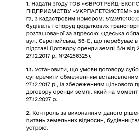
Колегіальні органи (ради,
1.
Надати згоду ТОВ «ЄВРОТРЕЙД-ЕКСПО
Рад
робочі групи, комісії)
ПІДПРИЄМСТВУ «УКРПАЛЕТСИСТЕМ» земе
га, з кадастровим номером: 5123910100:0
будівель і споруд додаткових транспор
розташованої за адресою: Одеська облас
вул. Європейська, 56-Б, що перебуває 
підставі Договору оренди землі б/н від 2
27.12.2017 р. №24256325).
1.1.
Установити, що умови договору субо
суперечити обмеженням встановленими 
27.12.2017 р., із збереженням цільового 
договору оренди землі, який на момент
27.12.2027 р.
2.
Контроль за виконанням даного рішен
питань земельних відносин, будівництв
устрою.