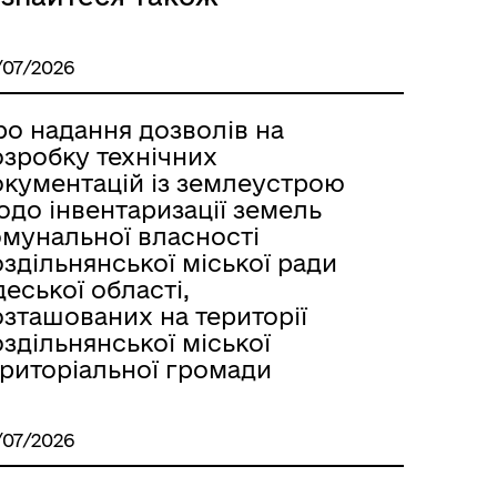
/07/2026
ро надання дозволів на
озробку технічних
окументацій із землеустрою
одо інвентаризації земель
омунальної власності
здільнянської міської ради
еської області,
Розклад автобусів Роздільна-
озташованих на території
Лиманське
здільнянської міської
ериторіальної громади
/07/2026