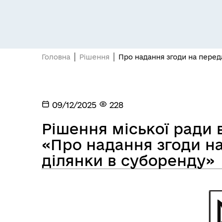
Засідання постійних комісій
Цив
Головна
Рішення
Про надання згоди на перед
09/12/2025
228
Рішення міської ради в
«Про надання згоди н
ділянки в суборенду»
Засідання виконавчого
Рад
комітету