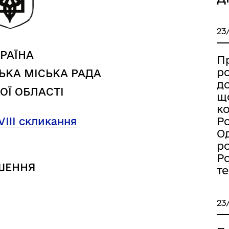
23
РАЇНА
П
р
ЬКА МІСЬКА РАДА
д
ОЇ ОБЛАСТІ
щ
к
Ро
VIII скликання
Од
Книга пам'яті полеглих за
р
дерна рівність
Україну
Ро
ШЕННЯ
т
23