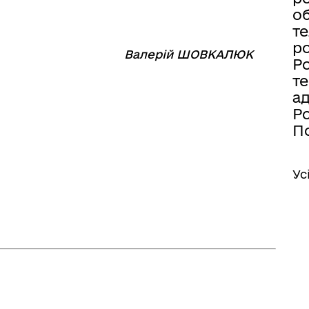
об
те
ро
⠀⠀⠀⠀⠀⠀⠀⠀
Валерій ШОВКАЛЮК
Ро
те
а
Ро
По
Ус