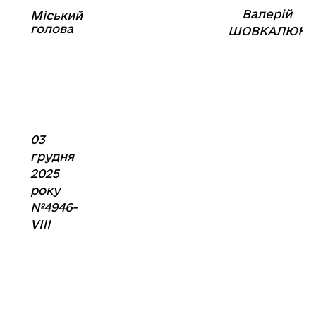
Валерій
Міський
⠀⠀⠀⠀⠀⠀⠀⠀⠀⠀⠀⠀⠀⠀⠀
голова
⠀
ШОВКАЛЮК
03
грудня
2025
року
№4946-
VIIІ