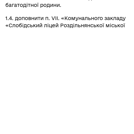
багатодітної родини.
1.4. доповнити п. VІІ. «Комунального закладу
«Слобідський ліцей Роздільнянської міської
ради» структурний підрозділ «дошкільне
відділення» новими абзацами наступного
змісту:
– *********** ********* ************ – 100% – дитина з
особливими освітніми потребами.
2. Фінансовому управлінню Роздільнянської
міської ради передбачити кошти в бюджеті
на оплату харчування дітей пільгових
категорій, зазначених в п. 1 даного рішення.
3. Контроль за виконанням даного рішення
покласти на постійну комісію міської ради з
питань соціального захисту населення,