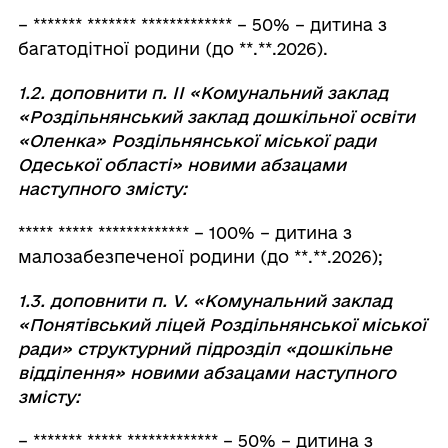
– ******* ******* ************* – 50% – дитина з
багатодітної родини (до **.**.2026).
1.2. доповнити п. ІІ «Комунальний заклад
«Роздільнянський заклад дошкільної освіти
«Оленка» Роздільнянської міської ради
Одеської області» новими абзацами
наступного змісту:
***** ***** ************* – 100% – дитина з
малозабезпеченої родини (до **.**.2026);
1.3. доповнити п. V. «Комунальний заклад
«Понятівський ліцей Роздільнянської міської
ради» структурний підрозділ «дошкільне
відділення» новими абзацами наступного
змісту:
– ******* ***** ************* – 50% – дитина з