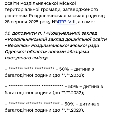
освіти Роздільнянської міської
територіальної громади, затвердженого
рішенням Роздільнянської міської ради від
28 серпня 2025 року №
4797-VIII
, а саме:
1.1. доповнити п. І «Комунальний заклад
«Роздільнянський заклад дошкільної освіти
«Веселка» Роздільнянської міської ради
Одеської області» новими абзацами
наступного змісту:
– ******** ***** *********** – 50% – дитина з
багатодітної родини (до **.**.2032);
– ******** ********* ************ – 50% – дитина з
багатодітної родини (до **.**.2032);
– ********* ********* ********* – 50% – дитина з
багатодітної родини (до **.**.2029).