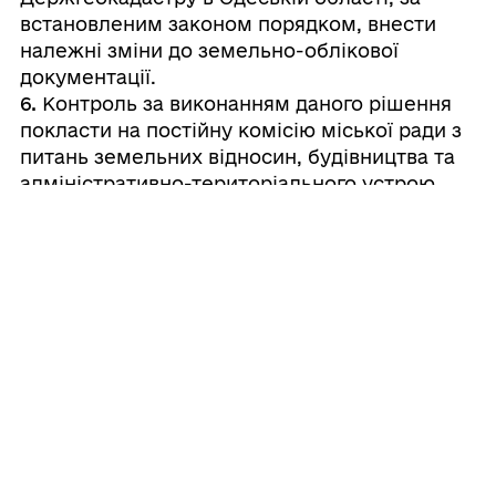
встановленим законом порядком, внести
належні зміни до земельно-облікової
документації.
6.
Контроль за виконанням даного рішення
покласти на постійну комісію міської ради з
питань земельних відносин, будівництва та
адміністративно-територіального устрою.
Валерій
Міський
⠀⠀⠀⠀⠀⠀⠀⠀⠀⠀⠀⠀⠀⠀⠀
голова
⠀
ШОВКАЛЮК