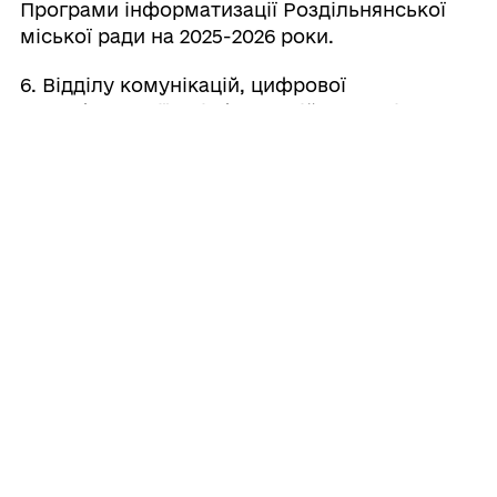
Програми інформатизації Роздільнянської
міської ради на 2025-2026 роки.
6. Відділу комунікацій, цифрової
трансформації та інформаційно-технічного
забезпечення апарату Роздільнянської
міської ради та її виконавчого комітету
оприлюднити це рішення на офіційному
вебсайті Роздільнянської міської ради
відповідно до вимог Закону України «Про
доступ до публічної інформації».
7. Контроль за виконанням цього рішення
покласти на постійну комісію з питань
регламенту, депутатської діяльності,
законності, зв’язків з громадськістю,
гласності та правопорядку.