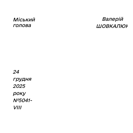
Валерій
Міський
⠀⠀⠀⠀⠀⠀⠀⠀⠀⠀⠀⠀⠀⠀⠀
голова
⠀
ШОВКАЛЮК
24
грудня
2025
року
№5041-
VIII