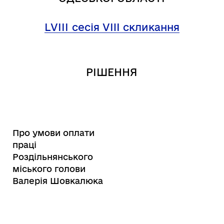
LVІІІ
сесія VIII скликання
РІШЕННЯ
Про умови оплати
праці
Роздільнянського
міського голови
Валерія Шовкалюка