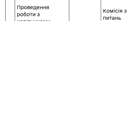
Проведення
Комісія з
роботи з
питань
керівниками
погашення
суб’єктів
заборгован
господарювання
та легаліза
щодо підвищення
виплати
заробітної плати
3.
Постійно
заробітної
до рівня не нижче
плати,
середньогалузевої
своєчасної
в Одеській області
сплати под
із збереженням
та інших
діючих та
обов’язков
утворення нових
платежів
робочих місць
Ініціювання в
установленому