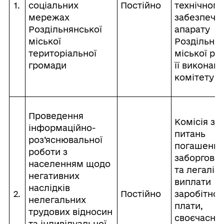
1.
соціальних
Постійно
технічного
мережах
забезпече
Роздільнянської
апарату
міської
Роздільнян
територіальної
міської ра
громади
її виконав
комітету
Проведення
Комісія з
інформаційно-
питань
роз’яснювальної
погашення
роботи з
заборгован
населенням щодо
та легаліза
негативних
виплати
наслідків
2.
Постійно
заробітної
нелегальних
плати,
трудових відносин
своєчасної
та індивідуальної