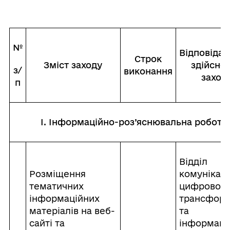
№
Відповідал
Строк
Зміст заходу
здійсне
з/
виконання
заход
п
I. Інформаційно-роз’яснювальна робота
Відділ
Розміщення
комунікаці
тематичних
цифрової
інформаційних
трансформ
матеріалів на веб-
та
сайті та
інформаці