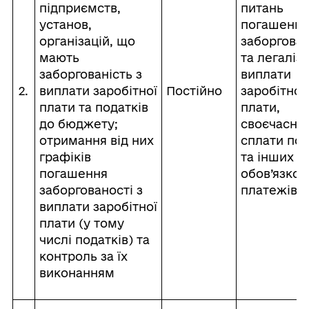
підприємств,
питань
установ,
погашення
організацій, що
заборгован
мають
та легаліза
заборгованість з
виплати
2.
виплати заробітної
Постійно
заробітної
плати та податків
плати,
до бюджету;
своєчасної
отримання від них
сплати под
графіків
та інших
погашення
обов’язков
заборгованості з
платежів
виплати заробітної
плати (у тому
числі податків) та
контроль за їх
виконанням