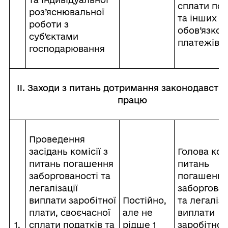
сплати под
роз’яснювальної
та інших
роботи з
обов’язков
суб’єктами
платежів
господарювання
II. Заходи з питань дотримання законодавств
працю
Проведення
засідань комісії з
Голова комі
питань погашення
питань
заборгованості та
погашення
легалізації
заборгован
виплати заробітної
Постійно,
та легаліза
плати, своєчасної
але не
виплати
1.
сплати податків та
рідше 1
заробітної