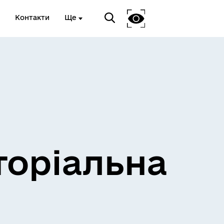
Контакти
Ще
и
Розклад електричок
торіальна