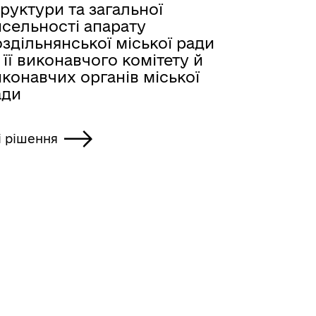
руктури та загальної
исельності апарату
здільнянської міської ради
 її виконавчого комітету й
конавчих органів міської
ади
і рішення