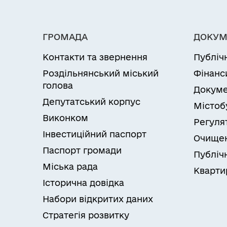
ГРОМАДА
ДОКУМ
Контакти та звернення
Публіч
Роздільнянський міський
Фінанс
голова
Докуме
Депутатський корпус
Містоб
Виконком
Регуля
Інвестиційний паспорт
Очищен
Паспорт громади
Публічн
Міська рада
Кварти
Історична довідка
Набори відкритих даних
Стратегія розвитку