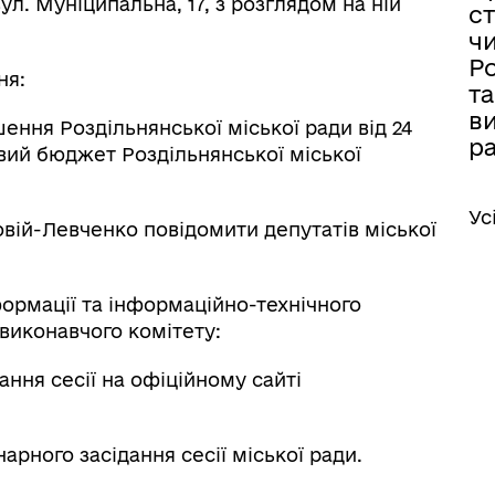
ул. Муніципальна, 17, з розглядом на ній
ст
ч
Ро
ня:
та
ви
ення Роздільнянської міської ради від 24
р
евий бюджет Роздільнянської міської
Ус
овій-Левченко повідомити депутатів міської
формації та інформаційно-технічного
 виконавчого комітету:
ння сесії на офіційному сайті
арного засідання сесії міської ради.