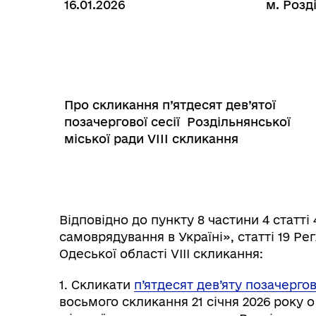
16.01.2026
м. Розд
Інф
Графіки прийому громадян
тех
Про скликання п’ятдесят дев’ятої
позачергової сесії Роздільнянської
міської ради VIІІ скликання
Відповідно до пункту 8 частини 4 статті
самоврядування в Україні», статті 19 Ре
Одеської області VІІІ скликання:
Колегіальні органи (ради,
1. Скликати
п’ятдесят дев’яту позачерго
Рад
робочі групи, комісії)
восьмого скликання 21 січня 2026 року о 