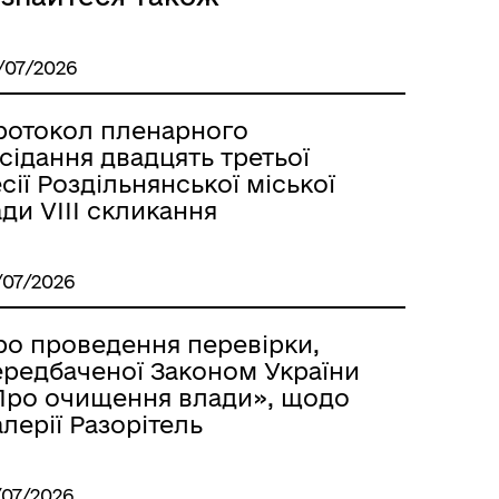
/07/2026
ротокол пленарного
сідання двадцять третьої
сії Роздільнянської міської
ди VІІІ скликання
Розклад автобусів Роздільна-
/07/2026
Лиманське
ро проведення перевірки,
ередбаченої Законом України
Про очищення влади», щодо
лерії Разорітель
/07/2026