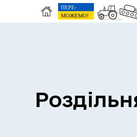
Сесії міської ради
Пун
Роздільн