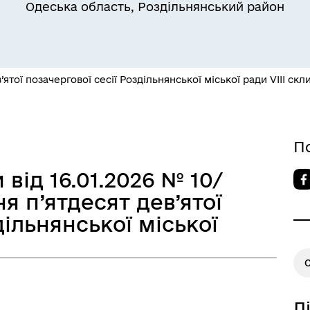
Одеська область, Роздільнянський район
Квитки на потяг для
ільний захист населення
військовослужбовців та їх
ятої позачергової сесії Роздільнянської міської ради VIІІ скл
сімей
П
від 16.01.2026 № 10/
я п’ятдесят дев’ятої
дільнянської міської
С
а безбар’єрності
Учасникам бойових дій
Д