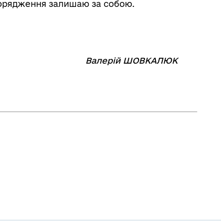
порядження залишаю за собою.
⠀⠀⠀⠀⠀⠀
Валерій ШОВКАЛЮК