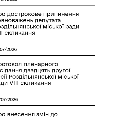
ро дострокове припинення
овноважень депутата
здільнянської міської ради
м
II скликання
/07/2026
ротокол пленарного
сідання двадцять другої
сії Роздільнянської міської
ди VІІІ скликання
/07/2026
ро внесення змін до