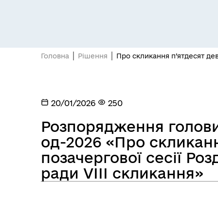
Засідання постійних комісій
Цив
Головна
Рішення
Про скликання п’ятдесят дев’
20/01/2026
250
Розпорядження голови 
од-2026 «Про скликанн
позачергової сесії Роз
ради VIІІ скликання»
Засідання виконавчого
Рад
комітету