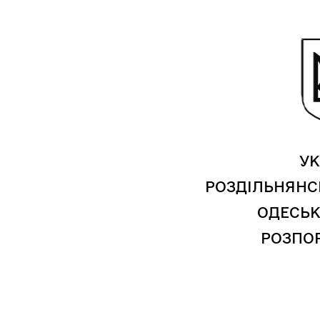
УК
Трансляції
Ген
РОЗДІЛЬНЯНС
ОДЕСЬК
РОЗПО