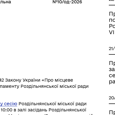
ільна
№10/од-2026
П
п
Ро
ормаційна безпека та
Військовослужбовцям,
нічний захист інформації
ветеранам та їхнім родина
VI
21
П
за
се
 42 Закону України «Про місцеве
ра
гламенту Роздільнянської міської ради
20
ву сесію
Роздільнянської міської ради
іаційний фон
Електронна черга в ТЦК
10:00 в залі засідань Роздільнянської
П