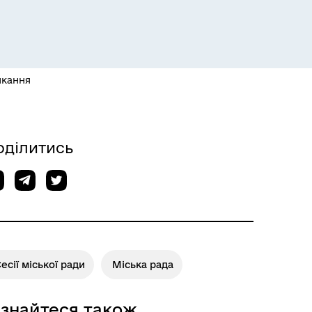
Розклад пасажирських потягів
икання
оділитись
есії міської ради
Міська рада
Розклад автобусів Одеса-
Роздільна
ізнайтеся також