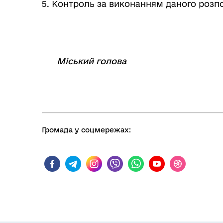
5. Контроль за виконанням даного роз
Міський голова
⠀
⠀⠀⠀⠀⠀⠀⠀⠀⠀
Громада у соцмережах: