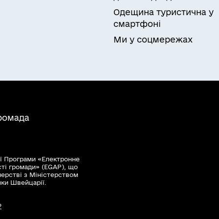
Одещина туристична у
смартфоні
Ми у соцмережах
громада
ї Програми «Електронне
сті громади» (EGAP), що
нерстві з Міністерством
мки Швейцарії.
?