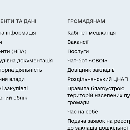
ЕНТИ ТА ДАНІ
ГРОМАДЯНАМ
на інформація
Кабінет мешканця
и
Вакансії
нти (НПА)
Послуги
удівна документація
Чат-бот «СВОЇ»
торна діяльність
Довідник закладів
ня влади
Роздільнянський ЦНАП
і закупівлі
Правила благоустрою
територій населених пу
рний облік
громади
Час на себе
Подача заявок на реєст
до закладів дошкільної 