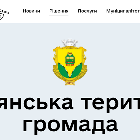
Новини
Рішення
Послуги
Муніципалітет
кти незламності
Пам’яті військових громад
янська тери
громада