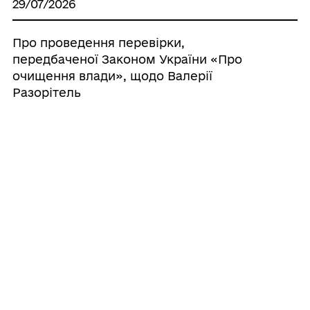
29/07/2026
Про проведення перевірки,
передбаченої Законом України «Про
очищення влади», щодо Валерії
Разорітель
22/07/2026
Про дострокове припинення
повноважень депутата Роздільнянської
міської ради VIII скликання
21/07/2026
Протокол пленарного засідання
двадцять другої сесії Роздільнянської