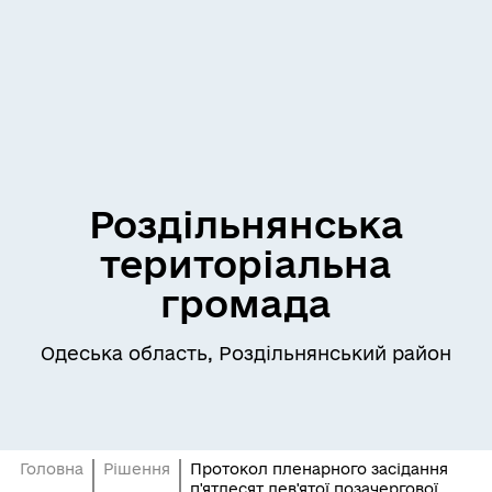
Роздільнянська
територіальна
громада
Одеська область, Роздільнянський район
Головна
Рішення
Протокол пленарного засідання
п'ятдесят дев'ятої позачергової