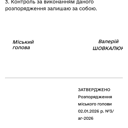
3. Контроль за виконанням даного
розпорядження залишаю за собою.
Валерій
Міський
⠀⠀⠀⠀⠀⠀⠀⠀⠀⠀⠀⠀⠀⠀⠀
голова
⠀
ШОВКАЛЮК
ЗАТВЕРДЖЕНО
Розпорядження
міського голови
02.01.2026 р. №3/
аг-2026