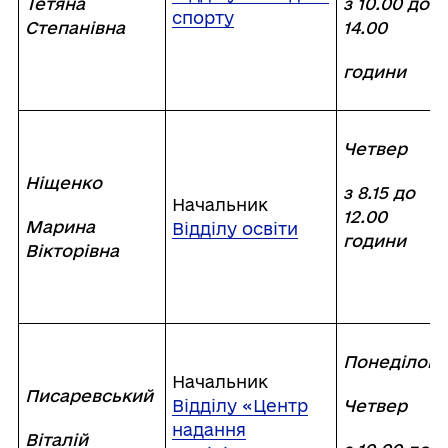
Тетяна
з 10.00 до
спорту
Степанівна
14.00
години
Четвер
Ніщенко
з 8.15 до
Начальник
12.00
Марина
Відділу освіти
години
Вікторівна
Понеділок
Начальник
Писаревський
Відділу «Центр
Четвер
надання
Віталій