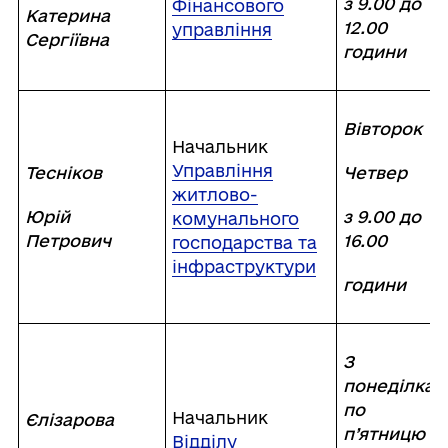
з 9.00 до
Фінансового
Катерина
12.00
управління
Сергіївна
години
Вівторок
Начальник
Управління
Тесніков
Четвер
житлово-
Юрій
з 9.00 до
комунального
Петрович
16.00
господарства та
інфраструктури
години
З
понеділка
по
Начальник
Єлізарова
п’ятницю
Відділу