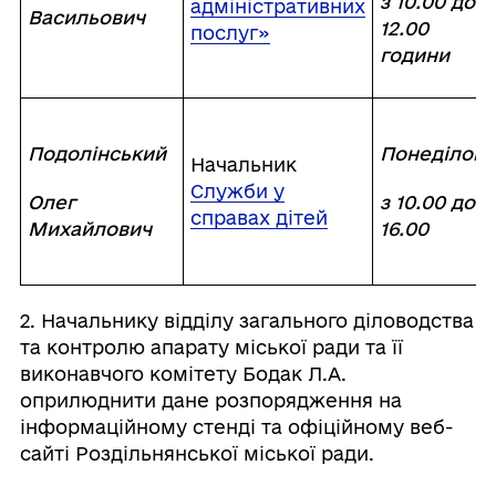
з 10.00 до
адміністративних
Васильович
12.00
послуг»
години
Подолінський
Понеділок
Начальник
Служби у
Олег
з 10.00 до
справах дітей
Михайлович
16.00
2. Начальнику відділу загального діловодства
та контролю апарату міської ради та її
виконавчого комітету Бодак Л.А.
оприлюднити дане розпорядження на
інформаційному стенді та офіційному веб-
сайті Роздільнянської міської ради.