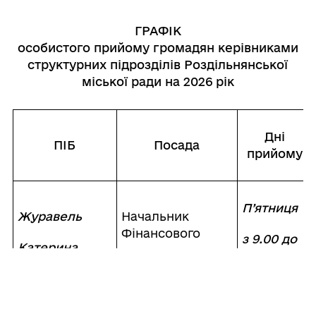
ГРАФІК
особистого прийому громадян керівниками
структурних підрозділів Роздільнянської
міської ради на 2026 рік
Дні
ПІБ
Посада
прийому
П’ятниця
Журавель
Начальник
Фінансового
з 9.00 до
Катерина
12.00
Сергіївна
управління
години