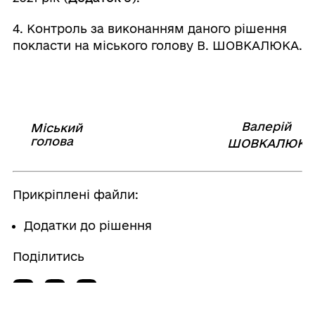
4. Контроль за виконанням даного рішення
покласти на міського голову В. ШОВКАЛЮКА.
Валерій
Міський
⠀⠀⠀⠀⠀⠀⠀⠀⠀⠀⠀⠀⠀⠀⠀
голова
⠀
ШОВКАЛЮК
Прикріплені файли:
Додатки до рішення
Поділитись