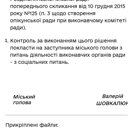
попереднього скликання від 10 грудня 2015
року №125 (п. 3 щодо створення
опікунської ради при виконавчому комітеті
ради).
Контроль за виконанням цього рішення
покласти на заступника міського голови з
питань діяльності виконавчих органів ради
- з соціальних питань.
Валерій
Міський
⠀⠀⠀⠀⠀⠀⠀⠀⠀⠀⠀⠀⠀⠀⠀
голова
⠀
ШОВКАЛЮК
Прикріплені файли: