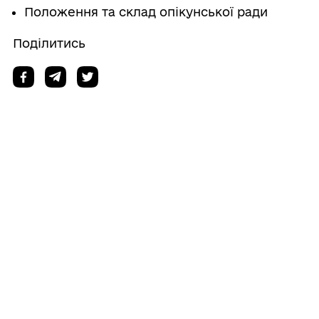
Положення та склад опікунської ради
Поділитись
Дізнайтеся також
30/07/2026
Протокол пленарного засідання
двадцять третьої сесії Роздільнянської
міської ради VІІІ скликання