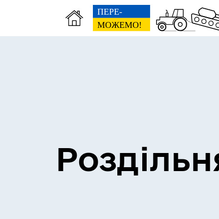
Сесії міської ради
Пун
Роздільн