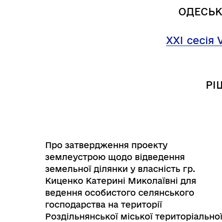
Трансляції
Ген
ОДЕСЬК
ХХІ
сесія 
РІ
Про затвердження проекту
землеустрою щодо відведення
земельної ділянки у власність гр.
Інф
Киценко Катерині Миколаївні для
Графіки прийому громадян
тех
ведення особистого селянського
господарства на території
Роздільнянської міської територіально