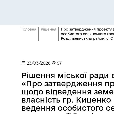
Головна
Рішення
Про затвердження проекту з
особистого селянського госп
Роздільнянський район, с. С
Засідання постійних комісій
Цив
23/03/2026
97
Рішення міської ради в
«Про затвердження п
щодо відведення земе
власність гр. Киценко
ведення особистого с