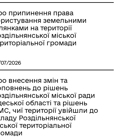
Лиманське
ро припинення права
ористування земельними
лянками на території
здільнянської міської
ериторіальної громади
/07/2026
о внесення змін та
оповнень до рішень
здільнянської міської ради
еської області та рішень
С, чиї території увійшли до
кладу Роздільнянської
м
ської територіальної
ромади