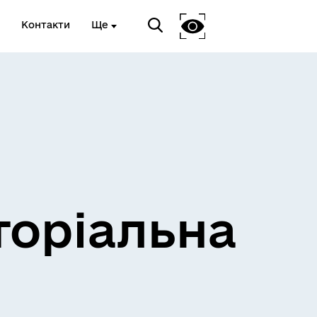
Контакти
Ще
и
Розклад електричок
торіальна