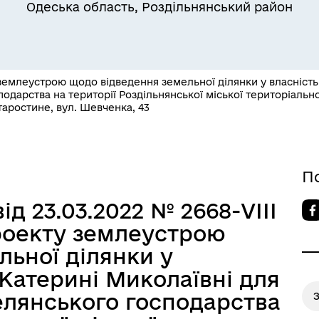
Одеська область, Роздільнянський район
емлеустрою щодо відведення земельної ділянки у власність 
одарства на території Роздільнянської міської територіальн
таростине, вул. Шевченка, 43
Квитки на потяг для
ільний захист населення
військовослужбовців та їх
сімей
П
ід 23.03.2022 № 2668-VIІІ
роекту землеустрою
льної ділянки у
 Катерині Миколаївні для
елянського господарства