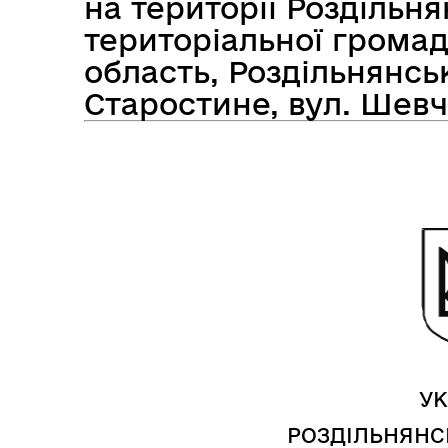
на території Роздільня
територіальної громад
область, Роздільнянсь
Засідання виконавчого
Старостине, вул. Шевч
Рад
комітету
УК
РОЗДІЛЬНЯНС