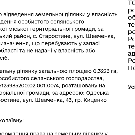
Т
ро
відведення земельної ділянки у власність
об
ведення особистого селянського
те
ої міської територіальної громади, за
ро
кий район, с. Старостине, вул. Шевченка,
Ро
ризначення, що перебувають у запасі
те
бласті та не надані у власність або
а
сіб.
Ро
По
ельну ділянку загальною площею 0,3226 га,
особистого селянського господарства,
123985200:02:001:0074, розташовану на
Ус
торіальної громади, за адресою: Одеська
остине, вул. Шевченка, 43, гр. Киценко
колаївну:
формлення права на земельну ділянку у