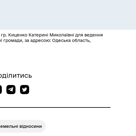
гр. Киценко Катерині Миколаївні для ведення
ої громади, за адресою: Одеська область,
Розклад пасажирських потягів
оділитись
Земельні відносини