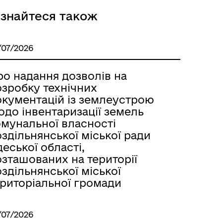
ізнайтеся також
Розклад автобусів Одеса-
/07/2026
Роздільна
ро надання дозволів на
озробку технічних
окументацій із землеустрою
одо інвентаризації земель
омунальної власності
здільнянської міської ради
еської області,
озташованих на території
здільнянської міської
ериторіальної громади
/07/2026
Розклад автобусів Роздільна-