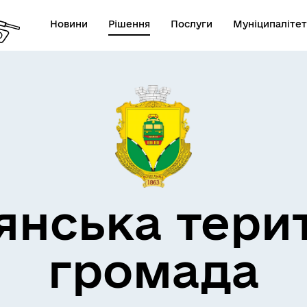
Новини
Рішення
Послуги
Муніципалітет
кти незламності
Пам’яті військових громад
янська тери
громада