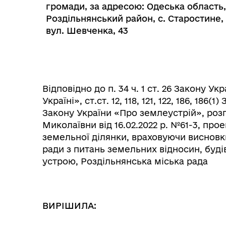
громади, за адресою: Одеська область,
Роздільнянський район, с. Старостине,
вул. Шевченка, 43
Відповідно до п. 34 ч. 1 ст. 26 Закону 
Україні», ст.ст. 12, 118, 121, 122, 186, 186
Закону України «Про землеустрій», роз
Миколаївни від 16.02.2022 р. №61-3,
прое
Колегіальні органи (ради,
земельної ділянки, враховуючи висновки
Рад
робочі групи, комісії)
ради з питань земельних відносин, буді
устрою, Роздільнянська міська рада
ВИРІШИЛА: