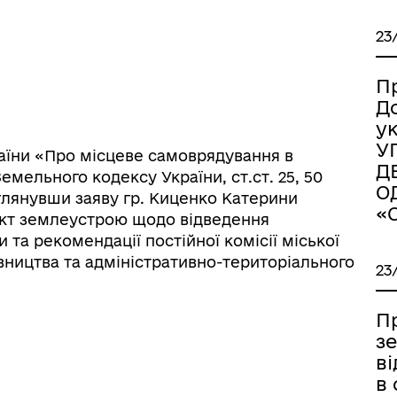
23
П
Д
у
У
України «Про місцеве самоврядування в
Д
(1) Земельного кодексу України, ст.ст. 25, 50
О
глянувши заяву гр. Киценко Катерини
«
кт землеустрою щодо відведення
 та рекомендації постійної комісії міської
іаційний фон
Електронна черга в ТЦК
вництва та адміністративно-територіального
23
П
з
в
в 