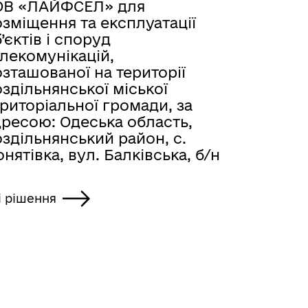
ОВ «ЛАЙФСЕЛ» для
зміщення та експлуатації
’єктів і споруд
лекомунікацій,
зташованої на території
здільнянської міської
риторіальної громади, за
дресою: Одеська область,
здільнянський район, с.
нятівка, вул. Балківська, б/н
і рішення