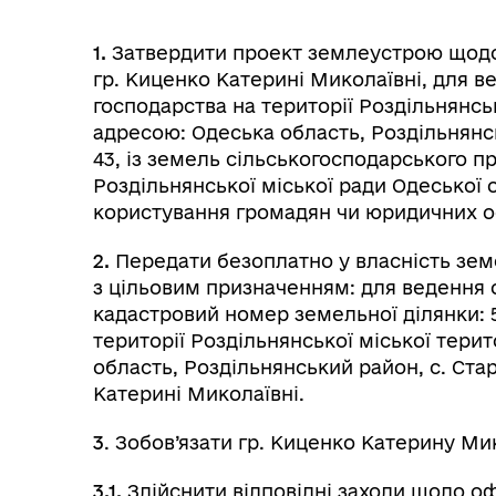
1.
Затвердити проект землеустрою щодо 
гр. Киценко Катерині Миколаївні, для 
господарства на території Роздільнянськ
адресою: Одеська область, Роздільнянсь
43, із земель сільськогосподарського п
Роздільнянської міської ради Одеської о
користування громадян чи юридичних о
2.
Передати безоплатно у власність зем
з цільовим призначенням: для ведення 
кадастровий номер земельної ділянки: 5
території Роздільнянської міської тери
область, Роздільнянський район, с. Стар
Катерині Миколаївні.
3
. Зобов’язати гр. Киценко Катерину Ми
3.1.
Здійснити відповідні заходи щодо о