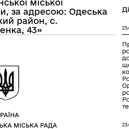
нської міської
Д
и, за адресою: Одеська
кий район, с.
енка, 43»
23
а безбар’єрності
Учасникам бойових дій
П
р
д
щ
к
Ро
Од
р
Ро
т
РАЇНА
23
ЬКА МІСЬКА РАДА
Книга пам'яті полеглих за