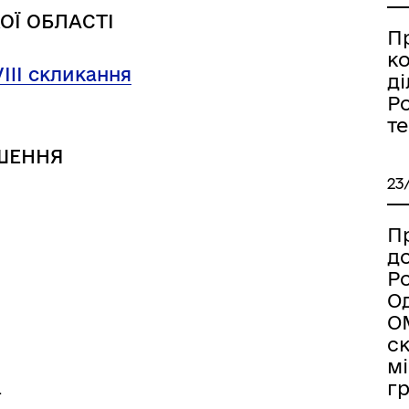
дерна рівність
Україну
ОЇ ОБЛАСТІ
П
к
VIII скликання
ді
Ро
т
ШЕННЯ
23
Пр
д
Ро
Од
ОМ
ормаційна безпека та
Військовослужбовцям,
с
нічний захист інформації
ветеранам та їхнім родина
мі
г
ї