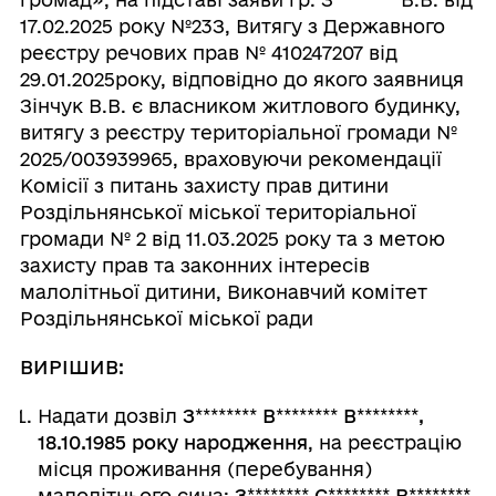
17.02.2025 року №23З, Витягу з Державного
реєстру речових прав № 410247207 від
29.01.2025року, відповідно до якого заявниця
Зінчук В.В. є власником житлового будинку,
витягу з реєстру територіальної громади №
2025/003939965, враховуючи рекомендації
Комісії з питань захисту прав дитини
Роздільнянської міської територіальної
громади № 2 від 11.03.2025 року та з метою
захисту прав та законних інтересів
малолітньої дитини, Виконавчий комітет
Роздільнянської міської ради
ВИРІШИВ:
Надати дозвіл
З
********
В
********
В
********
,
18.10.1985 року народження
, на реєстрацію
місця проживання (перебування)
малолітнього сина:
З
********
С
********
В
********
,