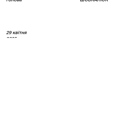
29 квітня
2025
року
№118
Поділитись
Дізнайтеся також