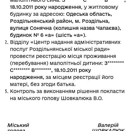
18.10.2011 року народження
, у житловому
будинку за адресою:
Одеська область,
Роздільнянський район, м. Роздільна,
вулиця Сонячна (колишня назва Чапаєва),
будинок № 6 «а» (шість «а»)
.
Відділу «Центр надання адміністративних
послуг Роздільнянської міської ради»
провести реєстрацію місця проживання
(перебування) малолітньої дитини:
З
********
С
********
В
********
, 18.10.2011 року
народження,
за місцем реєстрації його
матері, без згоди батька.
Контроль за виконанням рішення покласти
на міського голову Шовкалюка В.О.
Міський
Валерій
⠀⠀⠀⠀⠀⠀⠀⠀⠀⠀⠀⠀⠀⠀⠀
голова
ШОВКАЛЮК