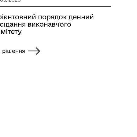
рієнтовний порядок денний
асідання виконавчого
мітету
і рішення