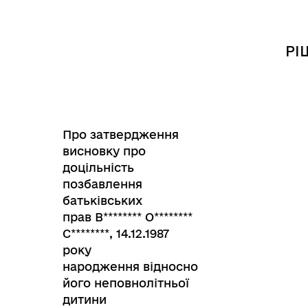
РІ
Інф
Графіки прийому громадян
тех
Про затвердження
висновку про
доцільність
позбавлення
батьківських
прав В
********
О
********
С
********
, 14.12.1987
року
народження відносно
його неповнолітньої
Колегіальні органи (ради,
Рад
дитини
робочі групи, комісії)