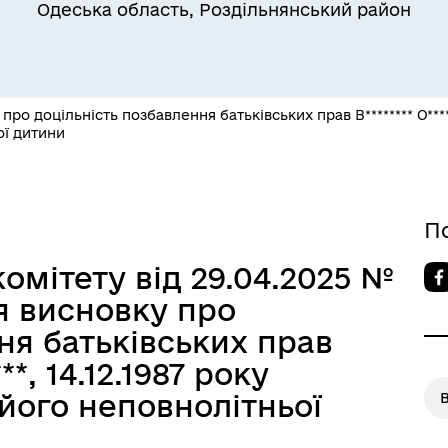
Одеська область, Роздільнянський район
Квитки на потяг для
ільний захист населення
військовослужбовців та їх
о доцільність позбавлення батьківських прав В******** О******
сімей
ої дитини
П
омітету від 29.04.2025 №
я висновку про
ня батьківських прав
***, 14.12.1987 року
його неповнолітньої
а безбар’єрності
Учасникам бойових дій