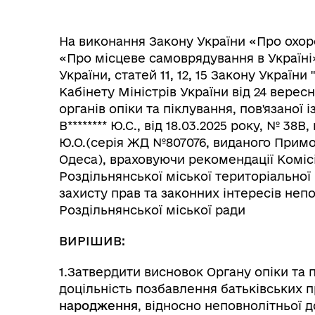
На виконання Закону України «Про охоро
«Про місцеве самоврядування в Україні»
України, статей 11, 12, 15 Закону Україн
Кабінету Міністрів України від 24 верес
органів опіки та піклування, пов'язаної 
В******** Ю.С., від 18.03.2025 року, № 38В
Ю.О.(серія ЖД №807076, виданого Прим
Одеса), враховуючи рекомендації Комісі
Роздільнянської міської територіальної 
захисту прав та законних інтересів неп
Роздільнянської міської ради
ВИРІШИВ:
1.Затвердити висновок Органу опіки та 
доцільність позбавлення батьківських 
народження
, відносно неповнолітньої донь