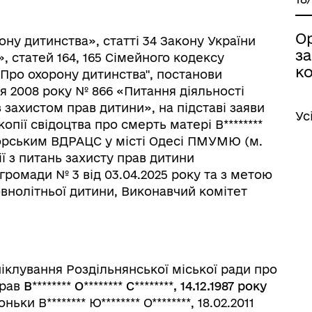
О
ну дитинства», статті 34 Закону України
з
, статей 164, 165 Сімейного кодексу
ко
и "Про охорону дитинства", постанови
ня 2008 року № 866 «Питання діяльності
із захистом прав дитини», на підставі заяви
Ус
, копії свідоцтва про смерть матері В********
орським ВДРАЦС у місті Одесі ПМУМЮ (м.
ї з питань захисту прав дитини
громади № 3 від 03.04.2025 року та з метою
овнолітньої дитини, Виконавчий комітет
піклування Роздільнянської міської ради про
прав
В
********
О
********
С
********
, 14.12.1987 року
ки В******** Ю******** О********, 18.02.2011