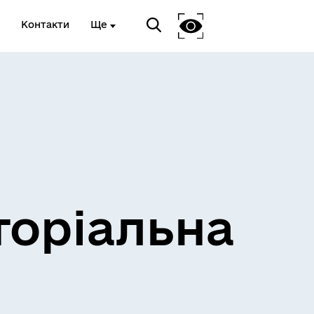
Контакти
Ще
и
Розклад електричок
торіальна