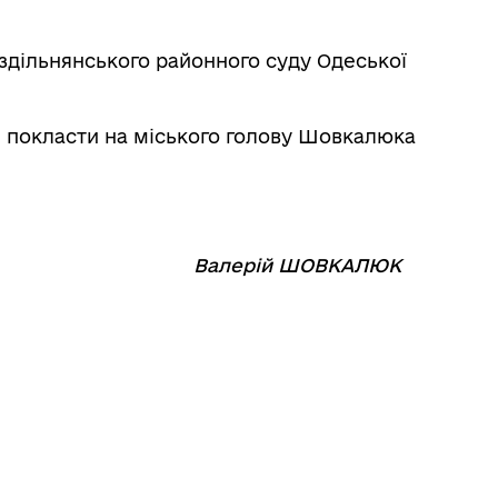
здільнянського районного суду Одеської
я покласти на міського голову Шовкалюка
⠀⠀⠀⠀⠀⠀
Валерій ШОВКАЛЮК