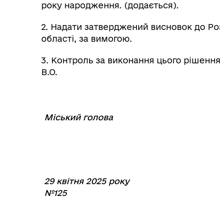
року народження. (додається).
2. Надати затверджений висновок до Ро
області, за вимогою.
3. Контроль за виконання цього рішенн
В.О.
Міський голова
⠀⠀⠀⠀⠀⠀⠀⠀⠀
29 квітня 2025 року
№125