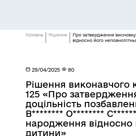
Засідання постійних комісій
Цив
Головна
Рішення
Про затвердження висновку пр
відносно його неповнолітнь
29/04/2025
80
Рішення виконавчого к
125 «Про затвердженн
доцільність позбавлен
В******** О******** С*****
народження відносно 
Засідання виконавчого
Рад
комітету
дитини»