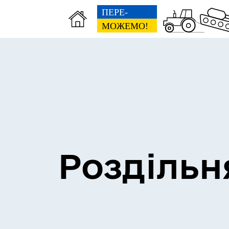
Сесії міської ради
Пун
Роздільн