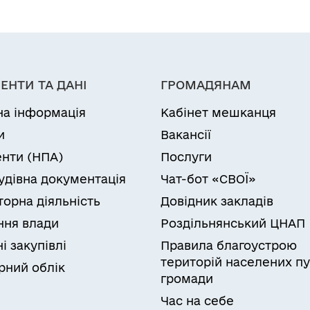
ЕНТИ ТА ДАНІ
ГРОМАДЯНАМ
на інформація
Кабінет мешканця
и
Вакансії
нти (НПА)
Послуги
удівна документація
Чат-бот «СВОЇ»
торна діяльність
Довідник закладів
ня влади
Роздільнянський ЦНАП
і закупівлі
Правила благоустрою
територій населених пу
рний облік
громади
Час на себе