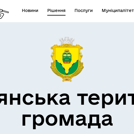
Новини
Рішення
Послуги
Муніципалітет
кти незламності
Пам’яті військових громад
янська тери
громада