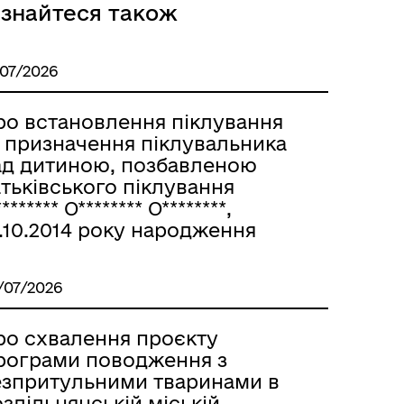
ізнайтеся також
/07/2026
ро встановлення піклування
а призначення піклувальника
ад дитиною, позбавленою
тьківського піклування
******* О******** О********,
.10.2014 року народження
Розклад автобусів Роздільна-
Лиманське
/07/2026
ро схвалення проєкту
рограми поводження з
езпритульними тваринами в
здільнянській міській