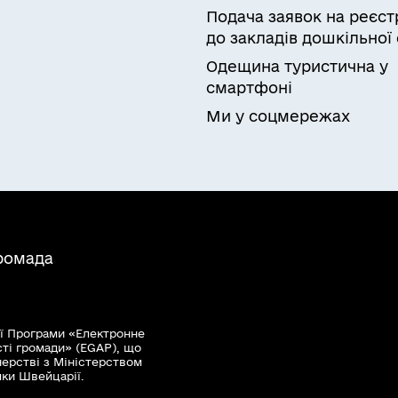
Подача заявок на реєст
до закладів дошкільної 
Одещина туристична у
смартфоні
Ми у соцмережах
громада
ї Програми «Електронне
сті громади» (EGAP), що
нерстві з Міністерством
мки Швейцарії.