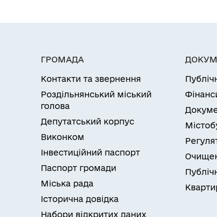
ГРОМАДА
ДОКУМ
Контакти та звернення
Публіч
Роздільнянський міський
Фінанс
голова
Докуме
Депутатський корпус
Містоб
Виконком
Регуля
Інвестиційний паспорт
Очищен
Паспорт громади
Публічн
Міська рада
Кварти
Історична довідка
Набори відкритих даних