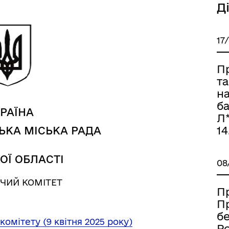
Д
17
П
т
н
ба
РАЇНА
Л*
14
ЬКА МІСЬКА РАДА
Книга пам'яті полеглих за
дерна рівність
Україну
ОЇ ОБЛАСТІ
08
ЧИЙ КОМІТЕТ
П
П
б
комітету (9 квітня 2025 року)
Ро