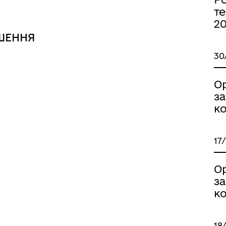
те
2
ШЕННЯ
30
ормаційна безпека та
Військовослужбовцям,
нічний захист інформації
ветеранам та їхнім родина
О
з
ко
17
О
з
ко
іаційний фон
Електронна черга в ТЦК
18