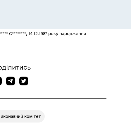
Розклад пасажирських потягів
** С********, 14.12.1987 року народження
оділитись
Виконавчий комітет
Розклад автобусів Одеса-
Роздільна