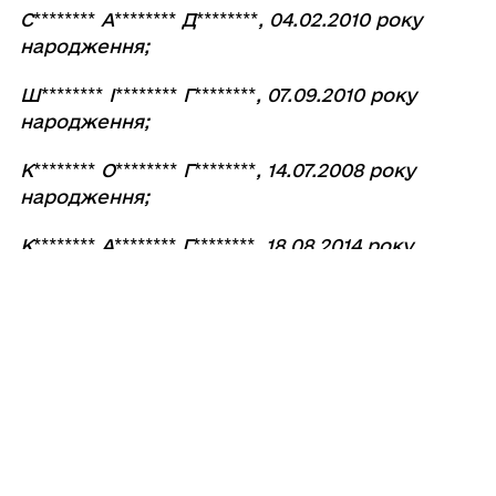
С
********
А
********
Д
********
, 04.02.2010 року
народження;
Ш
********
І
********
Г
********
, 07.09.2010 року
народження;
К
********
О
********
Г
********
, 14.07.2008 року
народження;
К
********
А
********
Г
********
, 18.08.2014 року
народження;
Д
********
І
********
О
********
, 23.04.2013 року
народження;
Д
********
М
********
О
********
, 30.08.2011 року
народження».
3. Контроль за виконанням цього рішення