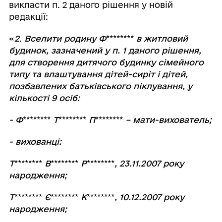
викласти п. 2 даного рішення у новій
редакції:
«
2
.
Вселити родину Ф
********
в житловий
будинок, зазначений у п. 1 даного рішення,
для створення дитячого будинку сімейного
типу та влаштування дітей-сиріт і дітей,
позбавлених батьківського піклування, у
кількості 9 осіб:
- Ф
********
Т
********
П
********
– мати-вихователь;
- вихованці:
Т
********
В
********
Р
********
, 23.11.2007 року
народження;
Т
********
Є
********
К
********
, 10.12.2007 року
народження;