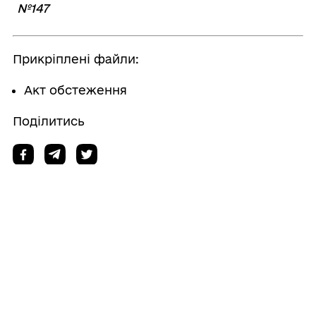
№147
Прикріплені файли:
Акт обстеження
Поділитись
Дізнайтеся також
17/07/2026