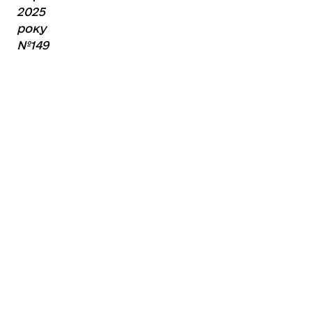
2025
року
№149
Прикріплені файли:
Акт передачі рухомого майна
Поділитись
Дізнайтеся також