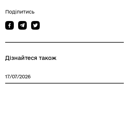
Поділитись
Дізнайтеся також
17/07/2026
Про встановлення піклування та
призначення піклувальника над
дитиною, позбавленою батьківського
піклування Л******** О******** О********,
14.10.2014 року народження