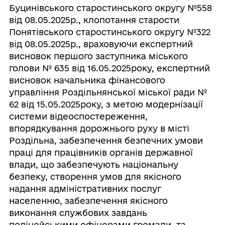
Буцинівського старостинського округу №558
від 08.05.2025р., клопотання старости
Понятівського старостинського округу №322
від 08.05.2025р., враховуючи експертний
висновок першого заступника міського
голови № 635 від 16.05.2025року, експертний
висновок начальника фінансового
управління Роздільнянської міської ради №
62 від 15.05.2025року, з метою модернізації
системи відеоспостереження,
впорядкування дорожнього руху в місті
Роздільна, забезпечення безпечних умови
праці для працівників органів державної
влади, що забезпечують національну
безпеку, створення умов для якісного
надання адміністративних послуг
населенню, забезпечення якісного
виконання службових завдань
поліцейськими офіцерами громади, та