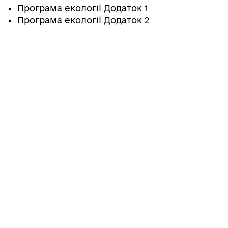
Програма екології Додаток 1
Програма екології Додаток 2
Програма екології Додаток 3
Програма екології Паспорт
Поділитись
Дізнайтеся також
17/07/2026
Про встановлення піклування та
призначення піклувальника над