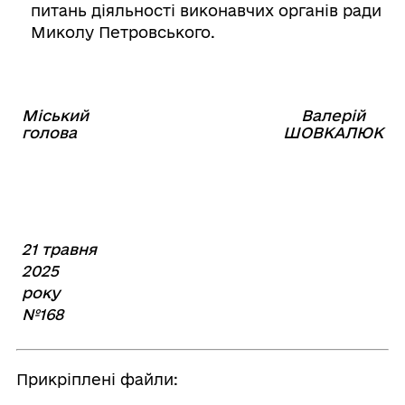
питань діяльності виконавчих органів ради
Миколу Петровського.
Міський
Валерій
⠀⠀⠀⠀⠀⠀⠀⠀⠀⠀⠀⠀⠀⠀⠀
голова
ШОВКАЛЮК
21 травня
2025
року
№168
Прикріплені файли: