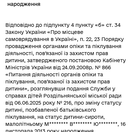
народження
Відповідно до підпункту 4 пункту «б» ст. 34
Закону України «Про місцеве
самоврядування в Україні», п. 22, 23 Порядку
провадження органами опіки та піклування
діяльності, пов’язаної із захистом прав
дитини, затвердженого постановою Кабінету
Міністрів України від 24.09.2008р. № 866
«Питання діяльності органів опіки та
піклування, пов’язаної із захистом прав
дитини», розглянувши подання Служби у
справах дітей Роздільнянської міської ради
від 06.06.2025 року № 216, про зміну статусу
дитині, позбавленої батьківського
піклування, на статус дитини-сироти,
малолітньому М
********
В
********
Ю
********
, 16
листопада 2013 року народження,