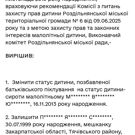
враховуючи рекомендації Комісії з питань
захисту прав дитини Роздільнянської міської
територіальної громади № 6 від 09.06.2025
року та з метою захисту прав та законних
інтересів малолітньої дитини, Виконавчий
комітет Роздільнянської міської ради,-
ВИРІШИВ:
1. Змінити статус дитини, позбавленої
батьківського піклування на статус дитини-
сироти малолітньому М
********
В
********
Ю
********
, 16.11.2013 року народження.
2. Залишити П
********
Я
********
С
********
,
30.07.1999 року народження, мешканку
Закарпатської області, Тячівського району,