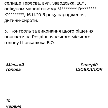
селище Тересва, вул. Заводська, 28/1,
опікуном малолітньому М
********
В
********
Ю
********
, 16.11.2013 року народження,
дитини-сироти.
3. Контроль за виконання цього рішення
покласти на Роздільнянського міського
голову Шовкалюка В.О.
Міський
Валерій
⠀⠀⠀⠀⠀⠀⠀⠀⠀⠀⠀⠀⠀⠀⠀
голова
ШОВКАЛЮК
10
червня