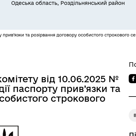
Одеська область, Роздільнянський район
Квитки на потяг для
ільний захист населення
військовослужбовців та їх
сімей
 прив’язки та розірвання договору особистого строкового се
П
омітету від 10.06.2025 №
ії паспорту прив’язки та
особистого строкового
а безбар’єрності
Учасникам бойових дій
Д