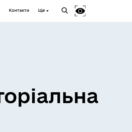
Контакти
Ще
и
Розклад електричок
торіальна