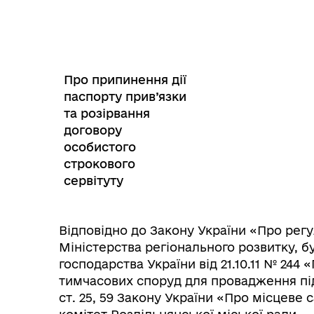
Інф
Графіки прийому громадян
тех
Про припинення дії
паспорту прив’язки
та розірвання
договору
особистого
строкового
сервітуту
Колегіальні органи (ради,
Рад
робочі групи, комісії)
Відповідно до Закону України «Про регу
Міністерства регіонального розвитку, б
господарства України від 21.10.11 № 24
тимчасових споруд для провадження під
ст. 25, 59 Закону України «Про місцеве