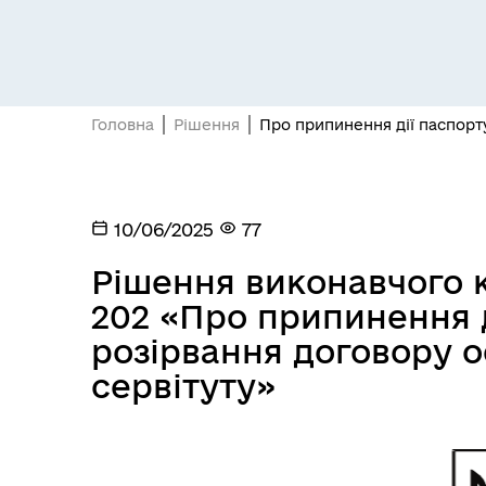
Засідання постійних комісій
Цив
Головна
Рішення
Про припинення дії паспорту
10/06/2025
77
Рішення виконавчого к
202 «Про припинення д
розірвання договору 
Засідання виконавчого
сервітуту»
Рад
комітету