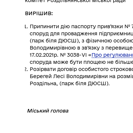
комітет Роздільнянської міської ради
ВИРІШИВ:
Припинити дію паспорту прив’язки № 79
споруд для провадження підприємницьк
(парк біля ДЮСШ), з фізичною особо
Володимирівною в зв’язку з перевище
17.02.2021р. № 3038-VI «
Про регулюванн
споруда може бути площею не більше 
Розірвати договір особистого строков
Берегей Лесі Володимирівни на розмі
Роздільна, (парк біля ДЮСШ).
Міський голова
⠀⠀⠀⠀⠀⠀⠀⠀⠀