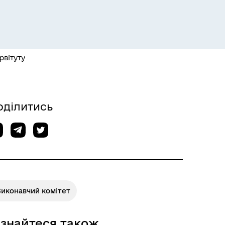
Розклад пасажирських потягів
рвітуту
оділитись
Розклад автобусів Одеса-
Роздільна
Виконавчий комітет
ізнайтеся також