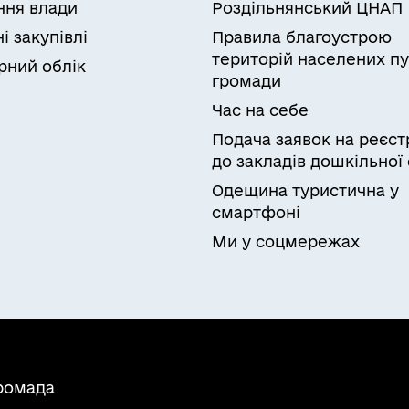
ня влади
Роздільнянський ЦНАП
і закупівлі
Правила благоустрою
територій населених пу
рний облік
громади
Час на себе
Подача заявок на реєст
до закладів дошкільної 
Одещина туристична у
смартфоні
Ми у соцмережах
громада