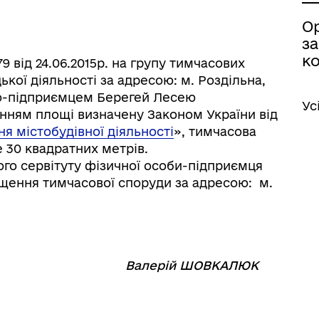
О
з
ко
 від 24.06.2015р. на групу тимчасових
ої діяльності за адресою: м. Роздільна,
ю-підприємцем Берегей Лесею
Ус
нням площі визначену Законом України від
я містобудівної діяльності
», тимчасова
30 квадратних метрів.
ого сервітуту фізичної особи-підприємця
щення тимчасової споруди за адресою: м.
⠀⠀⠀⠀⠀⠀
Валерій ШОВКАЛЮК