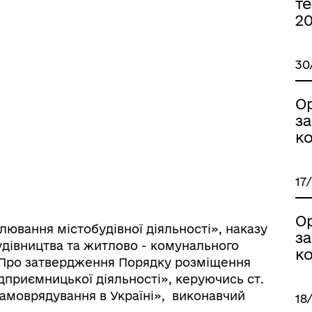
те
ормаційна безпека та
Військовослужбовцям,
нічний захист інформації
ветеранам та їхнім родина
2
30
О
з
ко
17
іаційний фон
Електронна черга в ТЦК
О
лювання містобудівної діяльності», наказу
з
удівництва та житлово - комунального
ко
4 «Про затвердження Порядку розміщення
приємницької діяльності», керуючись ст.
 самоврядування в Україні», виконавчий
18