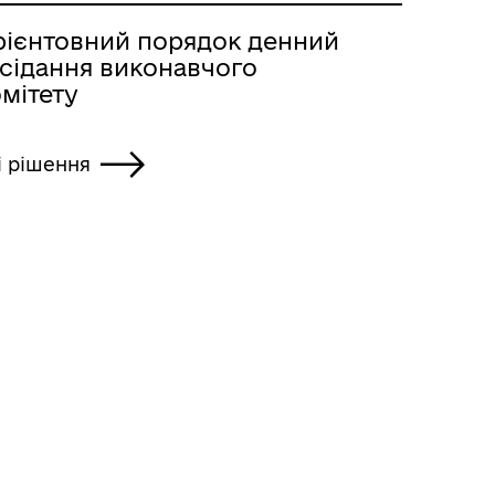
рієнтовний порядок денний
асідання виконавчого
мітету
і рішення