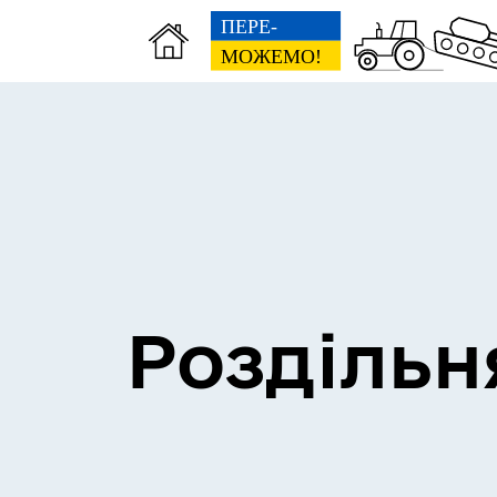
Сесії міської ради
Пун
Роздільн