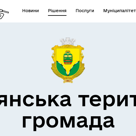
Новини
Рішення
Послуги
Муніципалітет
кти незламності
Пам’яті військових громад
янська тери
громада