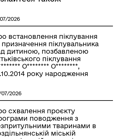
/07/2026
ро встановлення піклування
а призначення піклувальника
ад дитиною, позбавленою
Розклад автобусів Роздільна-
тьківського піклування
Лиманське
******* О******** О********,
.10.2014 року народження
/07/2026
ро схвалення проєкту
рограми поводження з
езпритульними тваринами в
здільнянській міській