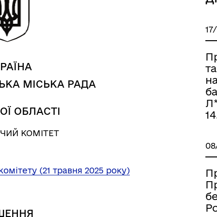
17
П
РАЇНА
т
н
ЬКА МІСЬКА РАДА
Книга пам'яті полеглих за
дерна рівність
ба
Україну
Л*
ОЇ ОБЛАСТІ
14
ЧИЙ КОМІТЕТ
08
комітету (21 травня 2025 року)
П
П
б
Ро
ШЕННЯ