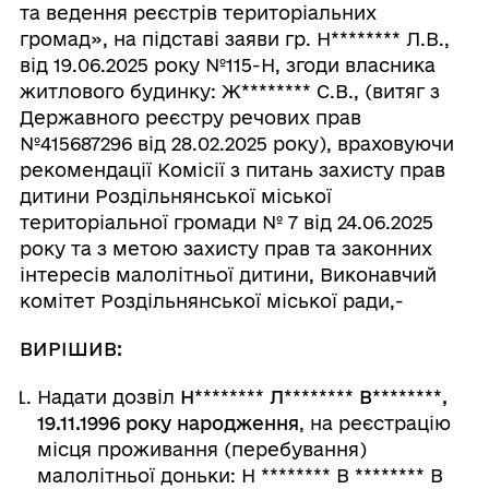
та ведення реєстрів територіальних
громад», на підставі заяви гр. Н
********
Л.В.,
від 19.06.2025 року №115-Н, згоди власника
житлового будинку: Ж
********
С.В., (витяг з
Державного реєстру речових прав
№415687296 від 28.02.2025 року), враховуючи
рекомендації Комісії з питань захисту прав
дитини Роздільнянської міської
територіальної громади № 7 від 24.06.2025
року та з метою захисту прав та законних
інтересів малолітньої дитини, Виконавчий
комітет Роздільнянської міської ради,-
ВИРІШИВ:
Надати дозвіл
Н
********
Л
********
В
********
,
19.11.1996 року народження
, на реєстрацію
місця проживання (перебування)
малолітньої доньки: Н
********
В
********
В