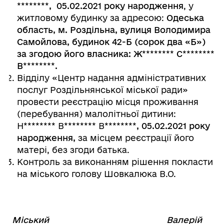
********
, 05.02.2021 року народження
, у
житловому будинку за адресою:
Одеська
область, м. Роздільна, вулиця Володимира
Самойлова, будинок 42-Б (сорок два «Б»)
за згодою його власника: Ж
********
С
********
В
********
.
Відділу «Центр надання адміністративних
послуг Роздільнянської міської ради»
провести реєстрацію місця проживання
(перебування) малолітньої дитини:
Н
********
В
********
В
********
, 05.02.2021 року
народження,
за місцем реєстрації його
матері, без згоди батька.
Контроль за виконанням рішення покласти
на міського голову Шовкалюка В.О.
Міський
Валерій