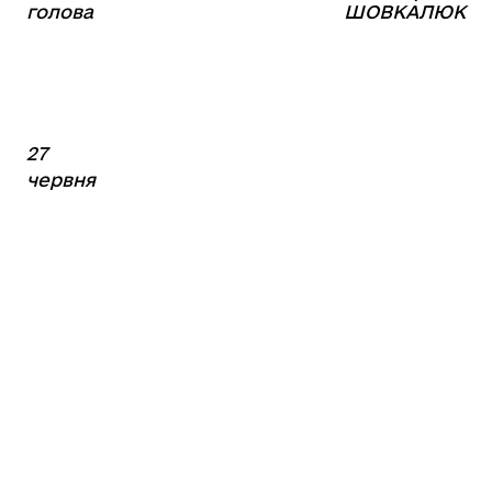
⠀⠀⠀⠀⠀⠀⠀⠀⠀⠀⠀⠀⠀⠀⠀
голова
ШОВКАЛЮК
27
червня
2025
року
№225
Поділитись