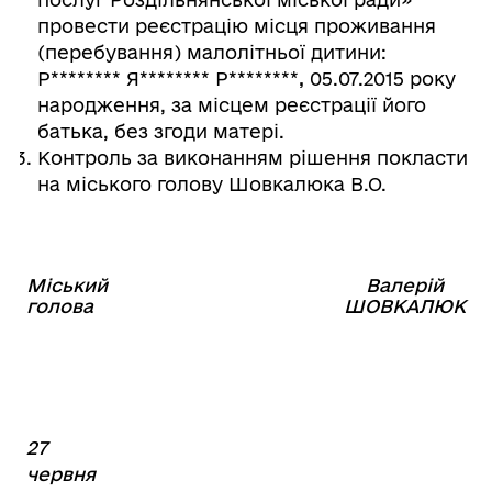
провести реєстрацію місця проживання
(перебування) малолітньої дитини:
Р
********
Я
********
Р
********
,
05.07.2015 року
народження, за місцем реєстрації його
батька, без згоди матері.
Контроль за виконанням рішення покласти
на міського голову Шовкалюка В.О.
Міський
Валерій
⠀⠀⠀⠀⠀⠀⠀⠀⠀⠀⠀⠀⠀⠀⠀
голова
ШОВКАЛЮК
27
червня