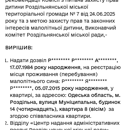
дитини Роздільнянської міської
територіальної громади № 7 від 24.06.2025
року та з метою захисту прав та законних
інтересів малолітньої дитини, Виконавчий
комітет Роздільнянської міської ради,-
ВИРІШИВ:
Надати дозвіл
Р
********
Р
********
А
********
,
17.07.1984 року народження
, на реєстрацію
місця проживання (перебування)
малолітнього сина: Р
********
Я
********
Р
********
, 05.07.2015 року народження
, у
квартирі, за адресою:
Одеська область, м.
Роздільна, вулиця Муніципальна, будинок
14 (чотирнадцять), квартира 8 (вісім)
за
згодою співвласника квартири.
Відділу «Центр надання адміністративних
послуг Роздільнянської міської ради»