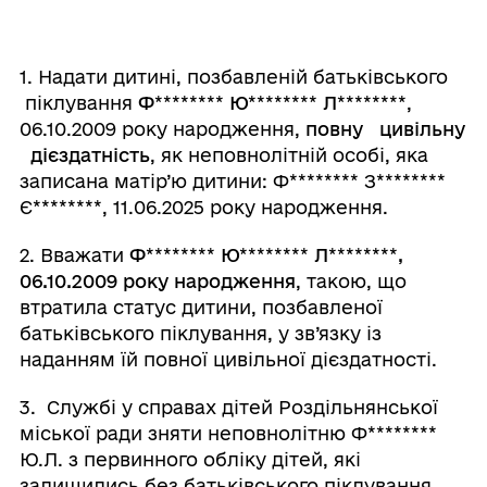
1. Надати дитині, позбавленій батьківського
піклування
Ф
********
Ю
********
Л
********
,
06.10.2009 року народження,
повну цивільну
дієздатність
, як неповнолітній особі, яка
записана матір’ю дитини: Ф
********
З
********
Є
********
, 11.06.2025 року народження.
2. Вважати
Ф
********
Ю
********
Л
********
,
06.10.2009 року народження
, такою, що
втратила статус дитини, позбавленої
батьківського піклування, у зв’язку із
наданням їй повної цивільної дієздатності.
3. Службі у справах дітей Роздільнянської
міської ради зняти неповнолітню Ф
********
Ю.Л. з первинного обліку дітей, які
залишились без батьківського піклування,