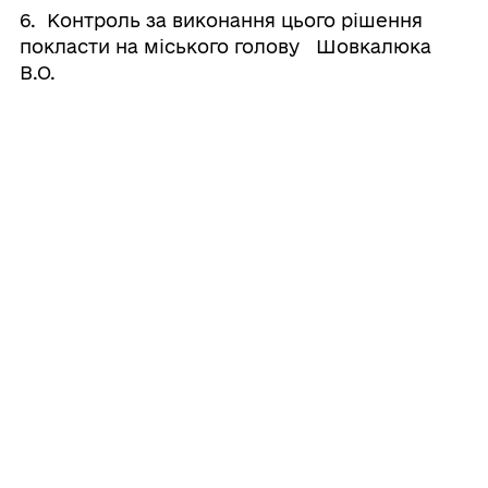
6. Контроль за виконання цього рішення
покласти на міського голову Шовкалюка
В.О.
Міський
Валерій
⠀⠀⠀⠀⠀⠀⠀⠀⠀⠀⠀⠀⠀⠀⠀
голова
ШОВКАЛЮК
27
червня
2025
року
№237