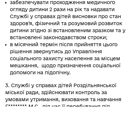
забезпечувати проходження медичного
огляду дитини 2 рази на рік та надавати
Службі у справах дітей висновки про стан
здоров’я, фізичний та розумовий розвиток
дитини згідно зі встановленим зразком та у
встановлені законодавством строки;
в місячний термін після прийняття цього
рішення звернутись до Управління
соціального захисту населення за місцем
мешкання, щодо призначення соціальної
допомоги на підопічну.
3. Службі у справах дітей Роздільнянської
міської ради, здійснювати контроль за
умовами утримання, виховання та навчання
Г
********
М.С., під час її перебування під
піклуванням Поштаренко В.В.
4. Контроль за виконання рішення покласти