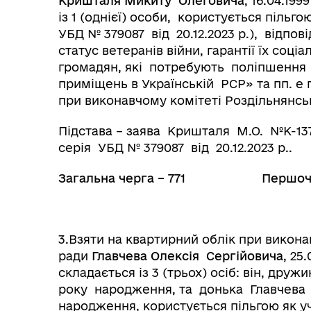
Кришталя Микиту Олеговича
, 16.04.19
із 1 (однієї) особи, користується пільго
УБД № 379087 від 20.12.2023 р.), відпов
статус ветеранів війни, гарантії їх соц
громадян, які потребують поліпшення
приміщень в Українській РСР» та пп. е 
при виконавчому комітеті Роздільнянськ
Підстава – заява Кришталя М.О. №К-137 
серія УБД № 379087 від 20.12.2023 р..
Загальна черга – 771 Першочер
3.Взяти на квартирний облік при викона
ради
Главчева Олексія Сергійовича
, 25
складається із 3 (трьох) осіб: він, друж
року народження, та донька Главчева 
народження, користується пільгою як у