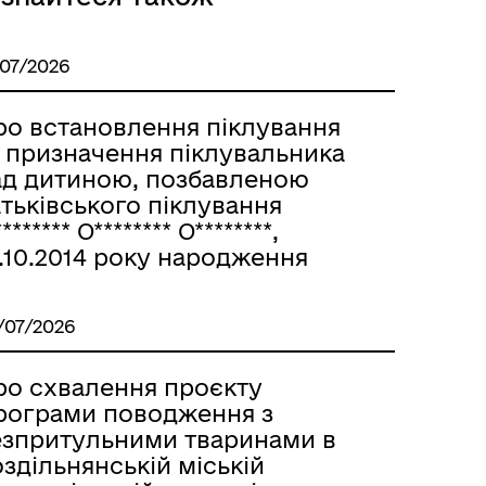
/07/2026
Розклад автобусів Одеса-
Роздільна
ро встановлення піклування
а призначення піклувальника
ад дитиною, позбавленою
тьківського піклування
******* О******** О********,
.10.2014 року народження
/07/2026
ро схвалення проєкту
рограми поводження з
езпритульними тваринами в
здільнянській міській
Розклад автобусів Роздільна-