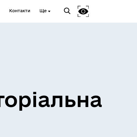
Контакти
Ще
и
Розклад електричок
торіальна