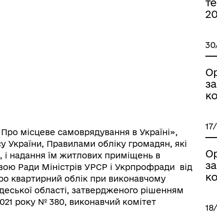
те
дерна рівність
Україну
2
30
О
з
ко
17
 «Про місцеве самоврядування в Україні»,
 України, Правилами обліку громадян, які
О
 і надання їм житлових приміщень в
з
вою Ради Міністрів УРСР і Укрпрофради від
ормаційна безпека та
Військовослужбовцям,
ко
про квартирний облік при виконавчому
нічний захист інформації
ветеранам та їхнім родина
Одеської області, затвердженого рішенням
2021 року № 380, виконавчий комітет
18