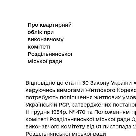
Трансляції
Ген
Про квартирний
облік при
виконавчому
комітеті
Роздільнянської
міської ради
Відповідно до статті 30 Закону України
керуючись вимогами Житлового Кодексу
потребують поліпшення житлових умов,
Українській РСР, затверджених постано
Інф
Графіки прийому громадян
11 грудня 1984р. № 470 та Положенням 
тех
комітеті Роздільнянської міської ради 
виконавчого комітету від 01 листопада 
Роздільнянської міської ради