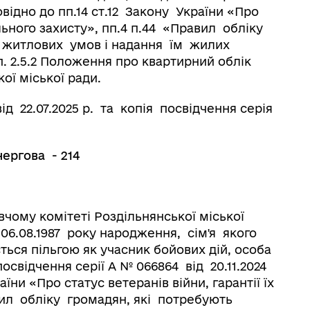
відно до пп.14 ст.12 Закону України «Про
іального захисту», пп.4 п.44 «Правил обліку
 житлових умов і надання їм жилих
п. 2.5.2 Положення про квартирний облік
ої міської ради.
ід 22.07.2025 р. та копія посвідчення серія
гова - 214
вчому комітеті Роздільнянської міської
 06.08.1987 року народження, сім'я якого
ується пільгою як учасник бойових дій, особа
посвідчення серії А № 066864 від 20.11.2024
аїни «Про статус ветеранів війни, гарантії їх
авил обліку громадян, які потребують