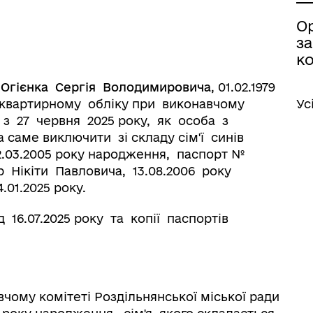
О
з
ко
.
Огієнка Сергія Володимировича
, 01.02.1979
 квартирному обліку при виконавчому
Ус
 з 27 червня 2025 року, як особа з
а саме виключити зі складу сім'ї синів
.03.2005 року народження, паспорт №
р Нікіти Павловича, 13.08.2006 року
.01.2025 року.
іаційний фон
Електронна черга в ТЦК
д 16.07.2025 року та копії паспортів
вчому комітеті Роздільнянської міської ради