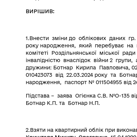
ВИРІШИВ:
1.Внести зміни до облікових даних гр
року народження, який перебуває на
комітеті Роздільнянської міської ради
інвалідністю внаслідок війни 2 групи, 
дружини: Ботнар Кирила Павловича, 02
010423073 від 22.03.2024 року та Ботна
Колегіальні органи (ради,
народження, паспорт № 011504955 від 24
Рад
робочі групи, комісії)
Підстава – заява Огієнка С.В. №О-135 ві
Ботнар К.П. та Ботнар Н.П.
2.Взяти на квартирний облік при викона