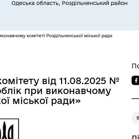
Одеська область, Роздільнянський район
конавчому комітеті Роздільнянської міської ради
Квитки на потяг для
ільний захист населення
військовослужбовців та їх
сімей
П
омітету від 11.08.2025 №
облік при виконавчому
ої міської ради»
Д