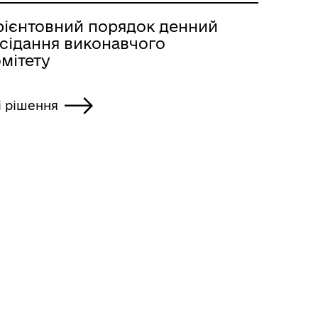
рієнтовний порядок денний
асідання виконавчого
мітету
і рішення