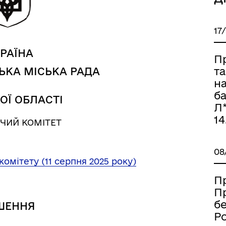
17
а безбар’єрності
Учасникам бойових дій
РАЇНА
П
т
ЬКА МІСЬКА РАДА
н
ба
ОЇ ОБЛАСТІ
Л*
14
ЧИЙ КОМІТЕТ
08
комітету (11 серпня 2025 року)
П
П
б
ШЕННЯ
Ро
Книга пам'яті полеглих за