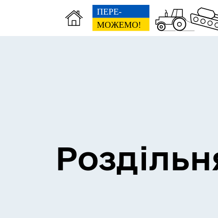
Сесії міської ради
Пун
Роздільн