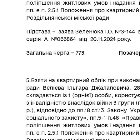
поліпшення житлових умов і надання 
пп. е п. 2.5.1 Положення про квартирни
Роздільнянської міської ради
Підстава – заява Зеленюка І.О. №З-144 
серія А №066864 від 20.11.2024 року.
Загальна черга – 773 Позачерго
5.Взяти на квартирний облік при викона
ради
Вєлієва Ільгара Джалаловича
, 2
складається із 1 (однієї) особи, корист
з інвалідністю внаслідок війни 3 групи (
р.), відповідно до пп.18 ст.13 Закону Укр
соціального захисту», пп.5-1 п.46 «Пр
поліпшення житлових умов і надання 
пп. е п. 2.5.1 Положення про квартирни