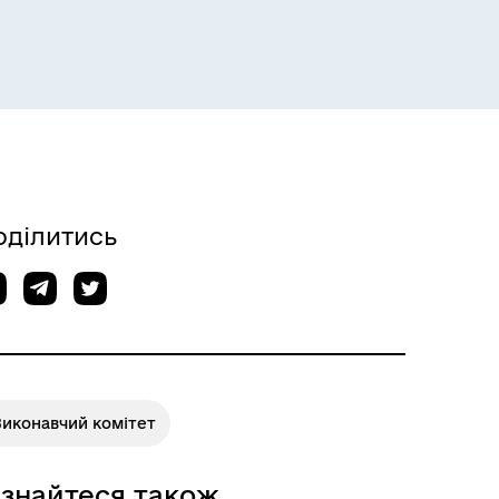
Розклад пасажирських потягів
оділитись
Виконавчий комітет
ізнайтеся також