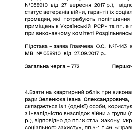
№058910 від 27 вересня 2017 р.), відпо
статус ветеранів війни, гарантії їх соц
громадян, які потребують поліпшення
приміщень в Українській РСР» та пп. е 
при виконавчому комітеті Роздільнянськ
Підстава – заява Главчева О.С. №Г-143 в
МВ № 058910 від 27.09.2017 р..
Загальна черга – 772 Першочер
4.Взяти на квартирний облік при викона
ради
Зеленюка Івана Олександровича
,
складається із 1 (однієї) особи, корист
з інвалідністю внаслідок війни 3 групи (
р.), відповідно до пп.18 ст.13 Закону Укр
соціального захисту», пп.5-1 п.46 «Пр