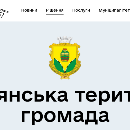
Новини
Рішення
Послуги
Муніципалітет
кти незламності
Пам’яті військових громад
янська тери
громада