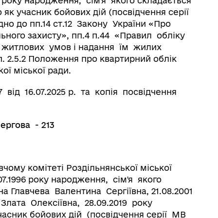
99 року народження, сім'я якого складається
ю як учасник бойових дій (посвідчення серії
ідно до пп.14 ст.12 Закону України «Про
іального захисту», пп.4 п.44 «Правил обліку
 житлових умов і надання їм жилих
п. 2.5.2 Положення про квартирний облік
ої міської ради.
від 16.07.2025 р. та копія посвідчення
гова - 213
вчому комітеті Роздільнянської міської
.07.1996 року народження, сім'я якого
ина Главчева Валентина Сергіївна, 21.08.2001
Злата Олексіївна, 28.09.2019 року
часник бойових дій (посвідчення серії МВ