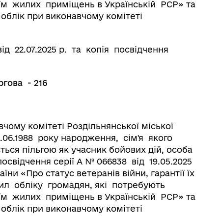
їм жилих приміщень в Українській РСР» та
й облік при виконавчому комітеті
від 22.07.2025 р. та копія посвідчення
ва - 216
вчому комітеті Роздільнянської міської
8.06.1988 року народження, сім'я якого
ується пільгою як учасник бойових дій, особа
посвідчення серії А № 066838 від 19.05.2025
аїни «Про статус ветеранів війни, гарантії їх
авил обліку громадян, які потребують
їм жилих приміщень в Українській РСР» та
й облік при виконавчому комітеті