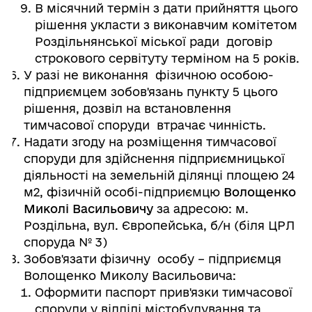
В місячний термін з дати прийняття цього
рішення укласти з виконавчим комітетом
Роздільнянської міської ради договір
строкового сервітуту терміном на 5 років.
У разі не виконання фізичною особою-
підприємцем зобов'язань пункту 5 цього
рішення, дозвіл на встановлення
тимчасової споруди втрачає чинність.
Надати згоду на розміщення тимчасової
споруди для здійснення підприємницької
діяльності на земельній ділянці площею 24
м2, фізичній особі-підприємцю
Волощенко
Миколі Васильовичу
за адресою: м.
Роздільна, вул. Європейська, б/н (біля ЦРЛ
споруда № 3)
Зобов'язати фізичну особу – підприємця
Волощенко Миколу Васильовича:
Оформити паспорт прив'язки тимчасової
споруди у відділі містобудування та