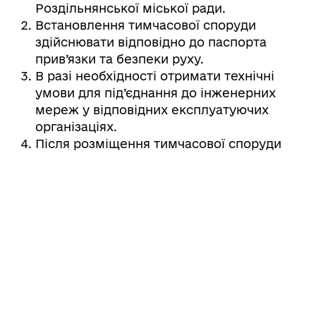
Роздільнянської міської ради.
Встановлення тимчасової споруди
здійснювати відповідно до паспорта
прив’язки та безпеки руху.
В разі необхідності отримати технічні
умови для під’єднання до інженерних
мереж у відповідних експлуатуючих
організаціях.
Після розміщення тимчасової споруди
для провадження підприємницької
діяльності повідомити виконавчий
комітет Роздільнянської міської ради про
виконання вимог паспорта прив’язки.
Утримувати в належному санітарному
стані прилеглу до тимчасової споруди
територію.
Встановити біля тимчасової споруди урну
для сміття.
Заключити з КП «Роздільнянський