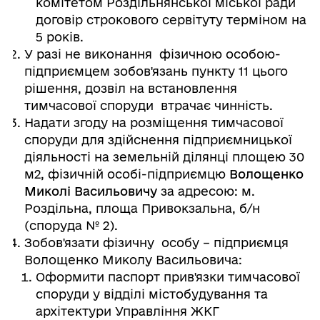
комітетом Роздільнянської міської ради
договір строкового сервітуту терміном на
5 років.
У разі не виконання фізичною особою-
підприємцем зобов'язань пункту 11 цього
рішення, дозвіл на встановлення
тимчасової споруди втрачає чинність.
Надати згоду на розміщення тимчасової
споруди для здійснення підприємницької
діяльності на земельній ділянці площею 30
м2, фізичній особі-підприємцю
Волощенко
Миколі Васильовичу
за адресою: м.
Роздільна, площа Привокзальна, б/н
(споруда № 2).
Зобов'язати фізичну особу – підприємця
Волощенко Миколу Васильовича:
Оформити паспорт прив'язки тимчасової
споруди у відділі містобудування та
архітектури Управління ЖКГ