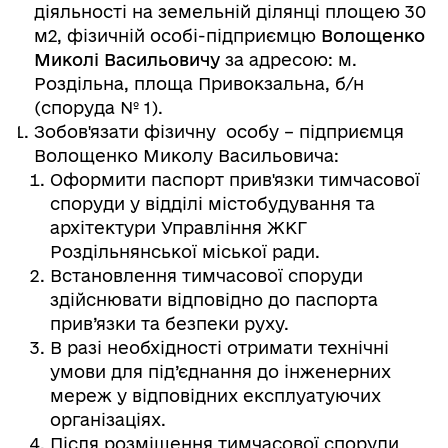
діяльності на земельній ділянці площею 30
м2, фізичній особі-підприємцю
Волощенко
Миколі Васильовичу
за адресою: м.
Роздільна, площа Привокзальна, б/н
(споруда № 1).
Зобов'язати фізичну особу – підприємця
Волощенко Миколу Васильовича:
Оформити паспорт прив'язки тимчасової
споруди у відділі містобудування та
архітектури Управління ЖКГ
Роздільнянської міської ради.
Встановлення тимчасової споруди
здійснювати відповідно до паспорта
прив’язки та безпеки руху.
В разі необхідності отримати технічні
умови для під’єднання до інженерних
мереж у відповідних експлуатуючих
організаціях.
Після розміщення тимчасової споруди