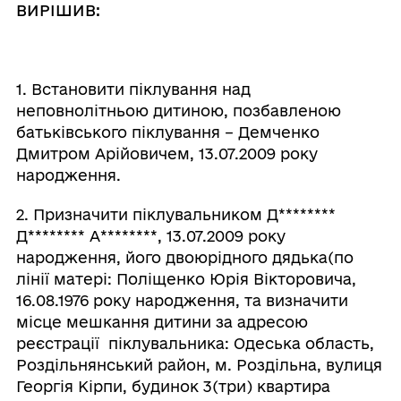
ВИРІШИВ:
1. Встановити піклування над
неповнолітньою дитиною, позбавленою
батьківського піклування – Демченко
Дмитром Арійовичем, 13.07.2009 року
народження.
2. Призначити піклувальником Д
********
Д
********
А
********
, 13.07.2009 року
народження, його двоюрідного дядька(по
лінії матері: Поліщенко Юрія Вікторовича,
16.08.1976 року народження, та визначити
місце мешкання дитини за адресою
реєстрації піклувальника: Одеська область,
Роздільнянський район, м. Роздільна, вулиця
Георгія Кірпи, будинок 3(три) квартира