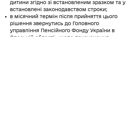
дитини згідно зі встановленим зразком та у
встановлені законодавством строки;
в місячний термін після прийняття цього
рішення звернутись до Головного
управління Пенсійного Фонду України в
Одеській області, щодо призначення
соціальної допомоги на підопічного.
4. Службі у справах дітей Роздільнянської
міської ради, здійснювати контроль за
умовами утримання, виховання та навчання
Д
********
Д.А., під час його перебування під
піклуванням Поліщенко Ю.В.
5. Контроль за виконання рішення покласти
на міського голову Шовкалюка В.О.