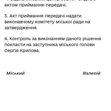
актом приймання-передачі.
3. Акт приймання-передачі надати
виконавчому комітету міської ради на
затвердження.
4. Контроль за виконанням даного рішення
покласти на заступника міського голови
Сергія Крилова.
Міський
Валерій
⠀⠀⠀⠀⠀⠀⠀⠀⠀⠀⠀⠀⠀⠀⠀
голова
ШОВКАЛЮК
24