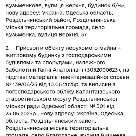
Кузьменкове, вулиця Верхня, будинок б/н»,
нову адресу: Україна, Одеська область,
Роздільнянський район, Роздільнянська
міська територіальна громада, село
Кузьменка, вулиця Верхня, 37
2. Присвоїти об’єкту нерухомого майна –
житловому будинку з господарськими
будівлями та спорудами, належного
Заболотній Ганні Анатоліївні (3032000623), на
підставі матеріалів інвентаризаційної справи
№ 139/06/25 від 10.06.2025р. та виписки з
погосподарського обліку Калантаївського
старостинського округу Роздільнянської
міської ради Одеської області № 301 від
23.05.2025р., нову адресу: Україна, Одеська
область, Роздільнянський район,
Роздільнянська міська територіальна
громада, село Благодатне, вулиця Вишнева,