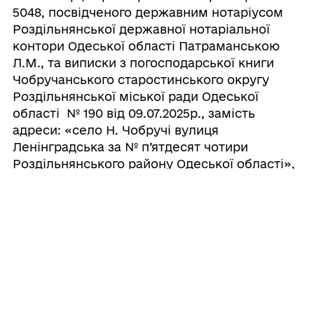
5048, посвідченого державним нотаріусом
Роздільнянської державної нотаріальної
контори Одеської області Патраманською
Л.М., та виписки з погосподарської книги
Чобручанського старостинського округу
Роздільнянської міської ради Одеської
області № 190 від 09.07.2025р., замість
адреси: «село Н. Чобручі вулиця
Ленінградська за № п’ятдесят чотири
Роздільнянського району Одеської області»,
нову адресу: Україна, Одеська область,
Роздільнянський район, Роздільнянська
міська територіальна громада, село Нові
Чобручі, вулиця Широка, 54-А
12. Присвоїти об’єкту нерухомого майна –
житловому будинку з господарськими
будівлями та спорудами, належного Піпер
Олені Миколаївні (2903707646), на підставі