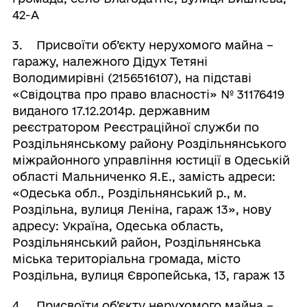
42-А
3. Присвоїти об’єкту нерухомого майна –
гаражу, належного Дідух Тетяні
Володимирівні (2156516107), на підставі
«Свідоцтва про право власності» № 31176419
виданого 17.12.2014р. державним
реєстратором Реєстраційної служби по
Роздільнянському району Роздільнянського
міжрайонного управління юстиції в Одеській
області Мальниченко Я.Е., замість адреси:
«Одеська обл., Роздільнянський р., м.
Роздільна, вулиця Леніна, гараж 13», нову
адресу: Україна, Одеська область,
Роздільнянський район, Роздільнянська
міська територіальна громада, місто
Роздільна, вулиця Європейська, 13, гараж 13
4. Присвоїти об’єкту нерухомого майна –