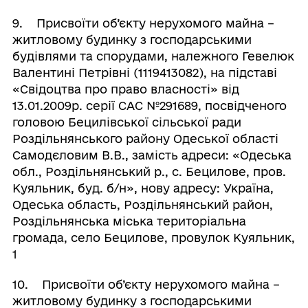
9. Присвоїти об’єкту нерухомого майна –
житловому будинку з господарськими
будівлями та спорудами, належного Гевелюк
Валентині Петрівні (1119413082), на підставі
«Свідоцтва про право власності» від
13.01.2009р. серії САС №291689, посвідченого
головою Бецилівської сільської ради
Роздільнянського району Одеської області
Самодєловим В.В., замість адреси: «Одеська
обл., Роздільнянський р., с. Бецилове, пров.
Куяльник, буд. б/н», нову адресу: Україна,
Одеська область, Роздільнянський район,
Роздільнянська міська територіальна
громада, село Бецилове, провулок Куяльник,
1
10. Присвоїти об’єкту нерухомого майна –
житловому будинку з господарськими