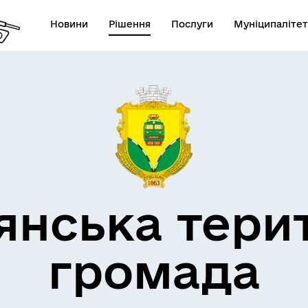
Новини
Рішення
Послуги
Муніципалітет
кти незламності
Пам’яті військових громад
янська тери
громада