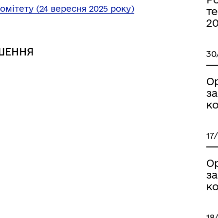
дерна рівність
омітету (24 вересня 2025 року)
Україну
те
2
ШЕННЯ
30
О
з
ко
17
О
ормаційна безпека та
Військовослужбовцям,
з
нічний захист інформації
ветеранам та їхнім родина
ко
18