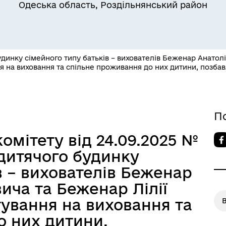
Одеська область, Роздільнянський район
динку сімейного типу батьків – вихователів Беженар Анатол
 на виховання та спільне проживання до них дитини, позбав
Квитки на потяг для
ільний захист населення
військовослужбовців та їх
сімей
П
омітету від 24.09.2025 №
дитячого будинку
в – вихователів Беженар
ича та Беженар Лілії
ування на виховання та
о них дитини,