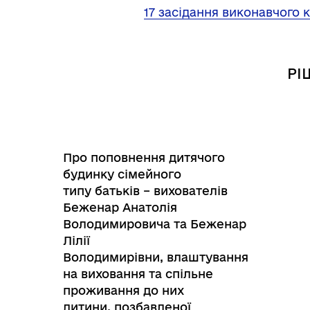
Трансляції
Ген
17 засідання виконавчого к
РІ
Про поповнення дитячого
будинку сімейного
типу батьків – вихователів
Беженар Анатолія
Володимировича та Беженар
Лілії
Інф
Графіки прийому громадян
Володимирівни, влаштування
тех
на виховання та спільне
проживання до них
дитини, позбавленої