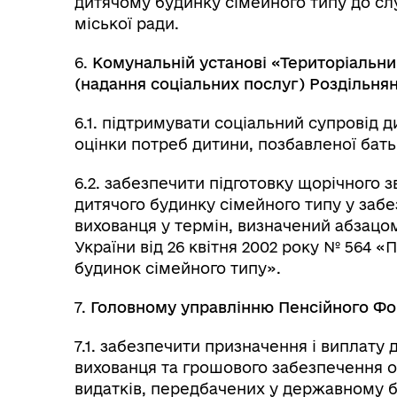
дитячому будинку сімейного типу до сл
міської ради.
6.
Комунальній установі «Територіальни
(надання соціальних послуг) Роздільнян
6.1. підтримувати соціальний супровід 
оцінки потреб дитини, позбавленої бать
6.2. забезпечити підготовку щорічного 
дитячого будинку сімейного типу у забе
вихованця у термін, визначений абзацом
України від 26 квітня 2002 року № 564
будинок сімейного типу».
7.
Головному управлінню Пенсійного Фон
7.1. забезпечити призначення і виплату
вихованця та грошового забезпечення о
видатків, передбачених у державному 