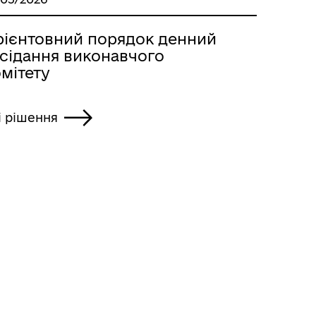
рієнтовний порядок денний
асідання виконавчого
мітету
і рішення