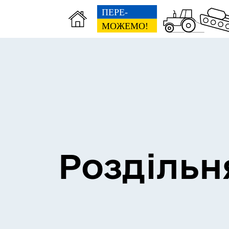
Сесії міської ради
Пун
Роздільн