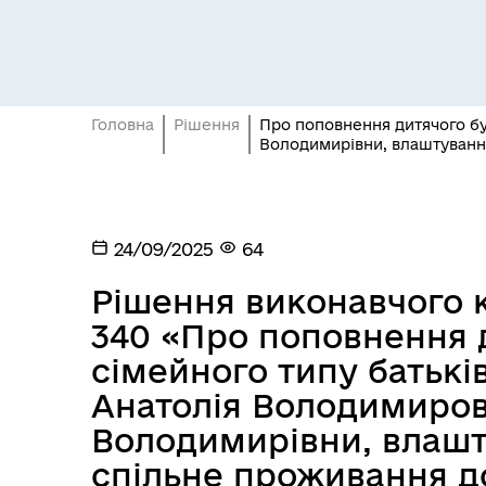
Головна
Рішення
Про поповнення дитячого бу
Володимирівни, влаштування
Засідання постійних комісій
Цив
24/09/2025
64
Рішення виконавчого к
340 «Про поповнення 
сімейного типу батькі
Анатолія Володимиров
Володимирівни, влашт
спільне проживання д