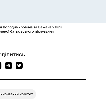
ія Володимировича та Беженар Лілії
леної батьківського піклування
Розклад пасажирських потягів
оділитись
Виконавчий комітет