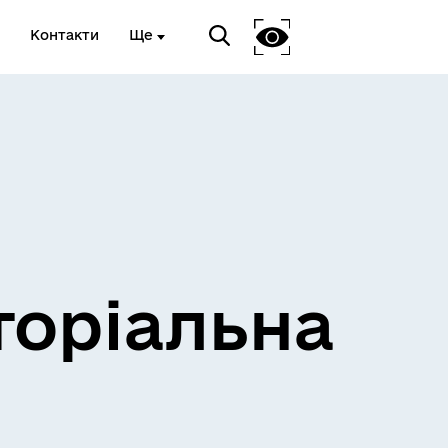
Контакти
Ще
и
Розклад електричок
торіальна