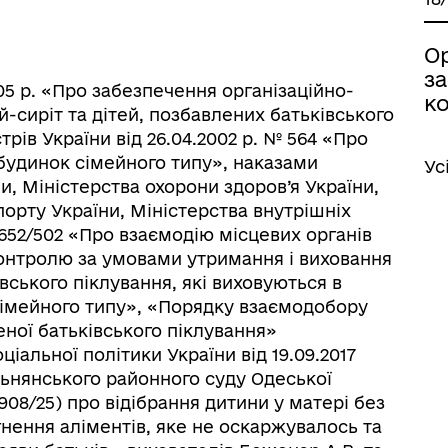
О
з
05 р. «Про забезпечення організаційно-
ко
й-сиріт та дітей, позбавлених батьківського
рів України від 26.04.2002 р. № 564 «Про
удинок сімейного типу», наказами
Ус
и, Міністерства охорони здоров’я України,
спорту України, Міністерства внутрішніх
/652/502 «Про взаємодію місцевих органів
контролю за умовами утримання і виховання
іаційний фон
Електронна черга в ТЦК
івського піклування, які виховуються в
сімейного типу», «Порядку взаємодобору
еної батьківського піклування»
іальної політики України від 19.09.2017
льнянського районного суду Одеської
/908/25) про відібрання дитини у матері без
гнення аліментів, яке не оскаржувалось та