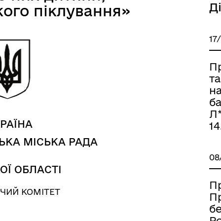
Д
кого піклування»
17
а безбар’єрності
Учасникам бойових дій
П
т
н
ба
Л*
РАЇНА
14
ЬКА МІСЬКА РАДА
08
ОЇ ОБЛАСТІ
П
ЧИЙ КОМІТЕТ
П
б
Ро
Книга пам'яті полеглих за