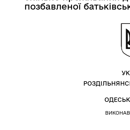
позбавленої батьківсь
Засідання виконавчого
Рад
комітету
УК
РОЗДІЛЬНЯНС
ОДЕСЬК
ВИКОНАВ