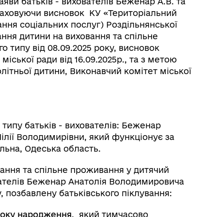
заяви батьків - вихователів Беженар А.В. та
 враховуючи висновок КУ «Територіальний
ання соціальних послуг) Роздільнянської
ання дитини на виховання та спільне
 типу від 08.09.2025 року, висновок
міської ради від 16.09.2025р., та з метою
олітньої дитини, Виконавчий комітет міської
типу батьків - вихователів: Беженар
лії Володимирівни, який функціонує за
ільна, Одеська область.
овання та спільне проживання у дитячий
вателів Беженар Анатолія Володимировича
, позбавлену батьківського піклування:
0 року народження
,
який тимчасово