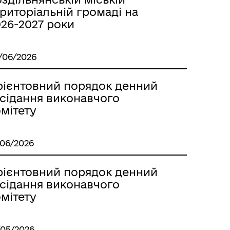
Лиманське
риторіальній громаді на
026-2027 роки
/06/2026
рієнтовний порядок денний
асідання виконавчого
мітету
/06/2026
рієнтовний порядок денний
асідання виконавчого
м
мітету
/05/2026