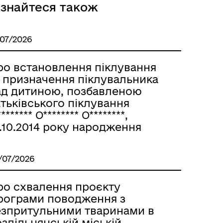
ізнайтеся також
/07/2026
Розклад автобусів Одеса-
Роздільна
ро встановлення піклування
а призначення піклувальника
ад дитиною, позбавленою
тьківського піклування
******* О******** О********,
.10.2014 року народження
/07/2026
ро схвалення проєкту
рограми поводження з
езпритульними тваринами в
здільнянській міській
Розклад автобусів Роздільна-