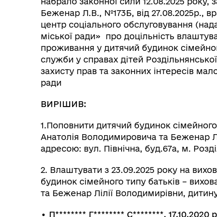
набрало законної сили 12.08.2025 року, 
Беженар Л.В., №173Б, від 27.08.2025р.,
центр соціального обслуговування (над
міської ради» про доцільність влаштув
проживання у дитячий будинок сімейного
служби у справах дітей Роздільнянської 
захисту прав та законних інтересів мал
ради
ВИРІШИВ:
1.Поповнити дитячий будинок сімейного 
Анатолія Володимировича та Беженар Лі
адресою: вул. Північна, буд.67а, м. Розд
2. Влаштувати з 23.09.2025 року на вих
будинок сімейного типу батьків – вихо
та Беженар Лілії Володимирівни, дитину
• П
********
Г
********
С
********
, 17.10.202