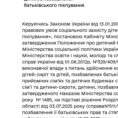
батьківського піклування
Керуючись Законом України від 13.01.20
правових умов соціального захисту діте
піклування», постановою Кабінету Мініст
затвердження Положення про дитячий б
Міністерства соціальної політики Україн
Міністерства освіти і науки, молоді та 
справ України від 01.06.2012р. №329/409
виконавчої влади з питань здійснення 
Колегіальні органи (ради,
Рад
дітей-сиріт та дітей, позбавлених батьк
робочі групи, комісії)
прийомних сім’ях та дитячих будинках 
сім’ї та дитини-сироти, дитини, позбавл
затвердженого Наказом Міністерства соц
року № 1485, на підставі рішення Розді
області від 03.07.2025 року (справа№511
позбавлення її батьківських прав та стя