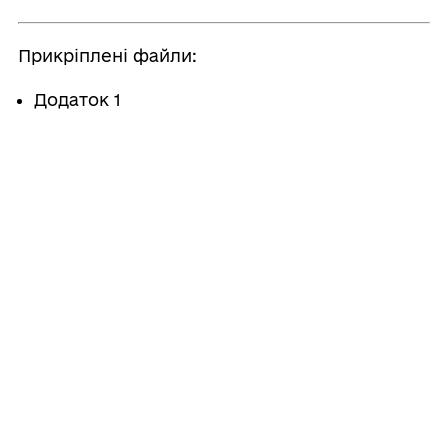
Прикріплені файли:
Додаток 1
Додаток 2
Додаток 3
Додаток 4
Поділитись
Дізнайтеся також
17/07/2026