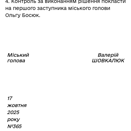
4. Контроль за виконанням рішення покласти
на першого заступника міського голови
Ольгу Босюк.
Міський
Валерій
⠀⠀⠀⠀⠀⠀⠀⠀⠀⠀⠀⠀⠀⠀⠀
голова
ШОВКАЛЮК
17
жовтня
2025
року
№365