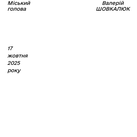
Міський
Валерій
⠀⠀⠀⠀⠀⠀⠀⠀⠀⠀⠀⠀⠀⠀⠀
голова
ШОВКАЛЮК
17
жовтня
2025
року
№368
Прикріплені файли:
Акт списання
Поділитись