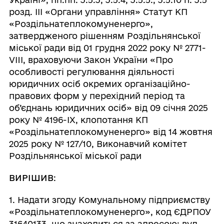
розд. ІІІ «Органи управління» Статут КП
«Роздільнатеплокомуненерго»,
затвердженого рішенням Роздільнянської
міської ради від 01 грудня 2022 року № 2771-
VIII, враховуючи Закон України «Про
особливості регулювання діяльності
юридичних осіб окремих організаційно-
правових форм у перехідний період та
об’єднань юридичних осіб» від 09 січня 2025
року № 4196-ІХ, клопотання КП
«Роздільнатеплокомуненерго» від 14 жовтня
2025 року № 127/10, Виконавчий комітет
Роздільнянської міської ради
ВИРІШИВ
:
1. Надати згоду Комунальному підприємству
«Роздільнатеплокомуненерго», код ЄДРПОУ
31640133, що знаходиться за адресою: вул.