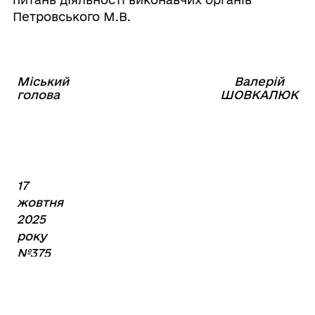
Петровського М.В.
Міський
Валерій
⠀⠀⠀⠀⠀⠀⠀⠀⠀⠀⠀⠀⠀⠀⠀
голова
ШОВКАЛЮК
17
жовтня
2025
року
№375
Поділитись