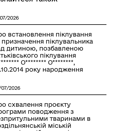
/07/2026
ро встановлення піклування
а призначення піклувальника
ад дитиною, позбавленою
тьківського піклування
******* О******** О********,
.10.2014 року народження
Розклад автобусів Роздільна-
/07/2026
Лиманське
ро схвалення проєкту
рограми поводження з
езпритульними тваринами в
здільнянській міській