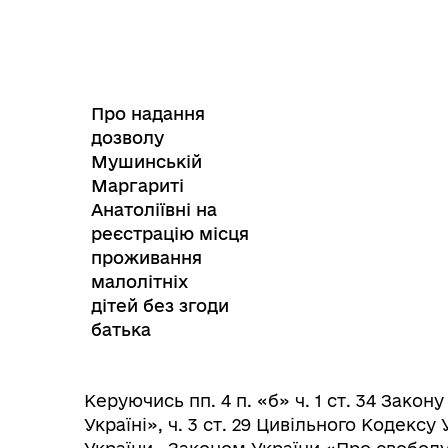
Про надання
дозволу
Інф
Графіки прийому громадян
Мушинській
тех
Маргариті
Анатоліївні на
реєстрацію місця
проживання
малолітніх
дітей без згоди
батька
Керуючись пп. 4 п. «б» ч. 1 ст. 34 Зако
Україні», ч. 3 ст. 29 Цивільного Кодексу 