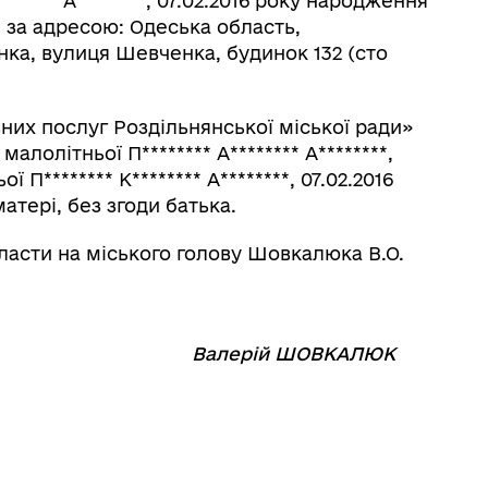
*******
А
********
, 07.02.2016 року народження
і за адресою: Одеська область,
нка, вулиця Шевченка, будинок 132 (сто
вних послуг Роздільнянської міської ради»
 малолітньої П
********
А
********
А
********
,
ьої П
********
К
********
А
********
, 07.02.2016
атері, без згоди батька.
ласти на міського голову Шовкалюка В.О.
⠀⠀⠀⠀⠀⠀⠀
Валерій ШОВКАЛЮК