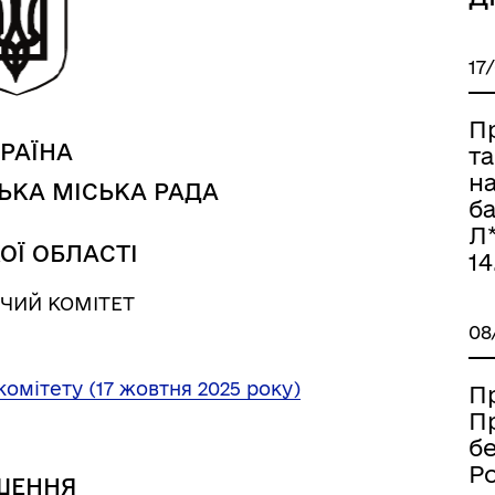
17
П
РАЇНА
т
н
ЬКА МІСЬКА РАДА
ба
Л*
ОЇ ОБЛАСТІ
14
ЧИЙ КОМІТЕТ
Книга пам'яті полеглих за
дерна рівність
08
Україну
комітету (17 жовтня 2025 року)
П
П
б
Ро
ШЕННЯ