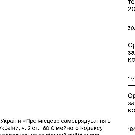
те
2
30
О
ормаційна безпека та
Військовослужбовцям,
нічний захист інформації
ветеранам та їхнім родина
з
ко
17
О
з
ко
ну України «Про місцеве самоврядування в
України, ч. 2 ст. 160 Сімейного Кодексу
18