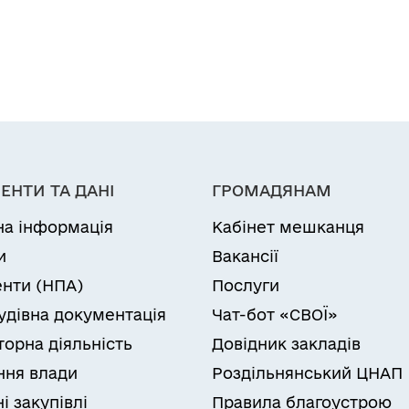
ЕНТИ ТА ДАНІ
ГРОМАДЯНАМ
на інформація
Кабінет мешканця
и
Вакансії
нти (НПА)
Послуги
удівна документація
Чат-бот «СВОЇ»
торна діяльність
Довідник закладів
ня влади
Роздільнянський ЦНАП
і закупівлі
Правила благоустрою