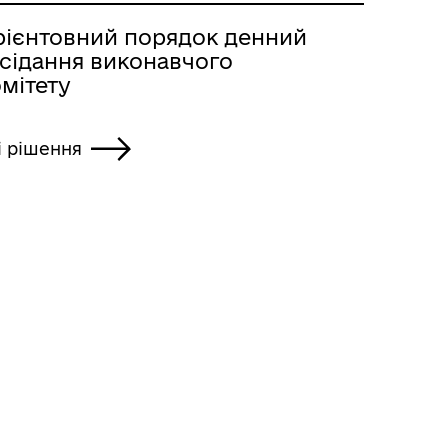
рієнтовний порядок денний
асідання виконавчого
мітету
і рішення