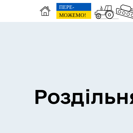
Сесії міської ради
Пун
Роздільн