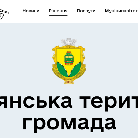
Новини
Рішення
Послуги
Муніципалітет
кти незламності
Пам’яті військових громад
янська тери
громада