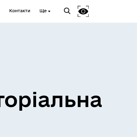
Контакти
Ще
и
Розклад електричок
торіальна