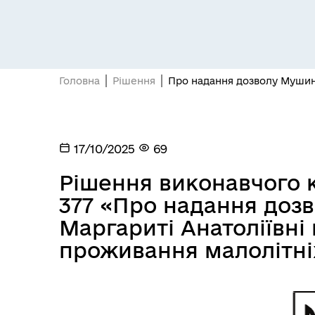
Головна
Рішення
Про надання дозволу Мушинс
Засідання постійних комісій
Цив
17/10/2025
69
Рішення виконавчого ко
377 «Про надання доз
Маргариті Анатоліївні
проживання малолітніх
Засідання виконавчого
Рад
комітету