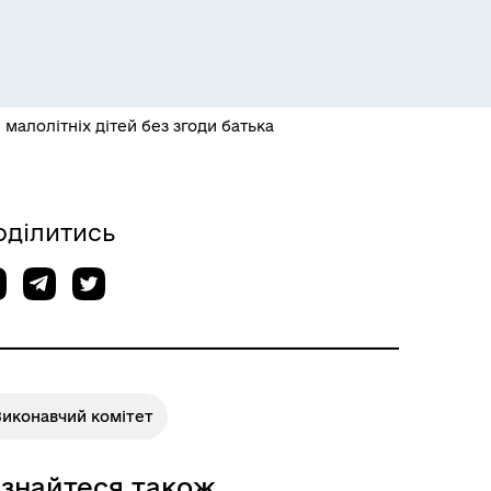
малолітніх дітей без згоди батька
Розклад пасажирських потягів
оділитись
Виконавчий комітет
Розклад автобусів Одеса-
ізнайтеся також
Роздільна