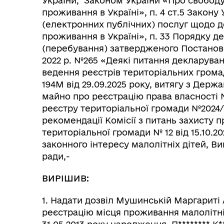
України, Законом України «Про свободу
Колегіальні органи (ради,
проживання в Україні», п. 4 ст.5 Закону
Рад
робочі групи, комісії)
(електронних публічних) послуг щодо д
проживання в Україні», п. 33 Порядку д
(перебування) затвердженого Постаново
2022 р. №265 «Деякі питання декларуван
ведення реєстрів територіальних громад
194М від 29.09.2025 року, витягу з Дер
майно про реєстрацію права власності №4
реєстру територіальної громади №2024/0
рекомендації Комісії з питань захисту п
територіальної громади № 12 від 15.10.2
законного інтересу малолітніх дітей, В
ради,-
ВИРІШИВ:
1. Надати дозвіл Мушинській Маргариті А
реєстрацію місця проживання малолітні