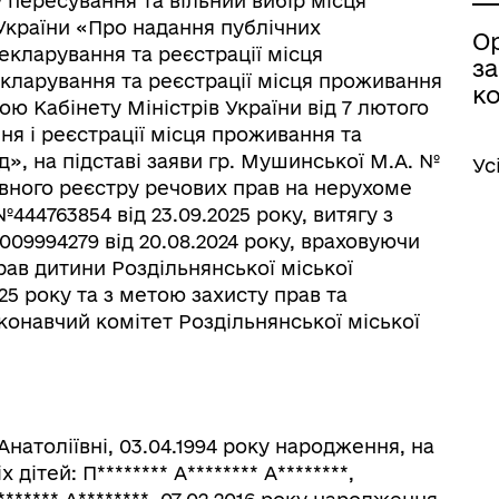
 пересування та вільний вибір місця
 України «Про надання публічних
іаційний фон
Електронна черга в ТЦК
О
екларування та реєстрації місця
з
екларування та реєстрації місця проживання
ко
ю Кабінету Міністрів України від 7 лютого
ня і реєстрації місця проживання та
», на підставі заяви гр. Мушинської М.А. №
Ус
жавного реєстру речових прав на нерухоме
44763854 від 23.09.2025 року, витягу з
09994279 від 20.08.2024 року, враховуючи
рав дитини Роздільнянської міської
025 року та з метою захисту прав та
иконавчий комітет Роздільнянської міської
натоліївні, 03.04.1994 року народження, на
х дітей: П
********
А
********
А
********
,