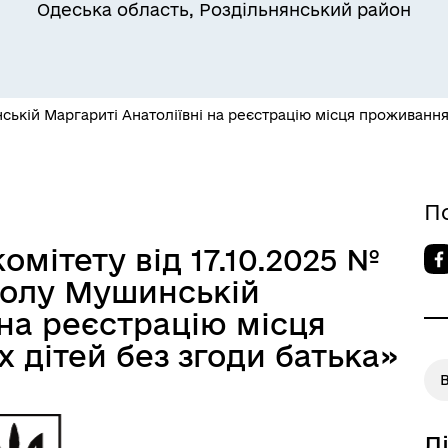
Одеська область, Роздільнянський район
Квитки на потяг для
ькій Маргариті Анатоліївні на реєстрацію місця проживання 
ільний захист населення
військовослужбовців та їх
сімей
П
мітету від 17.10.2025 №
волу Мушинській
 на реєстрацію місця
 дітей без згоди батька»
а безбар’єрності
Учасникам бойових дій
Д