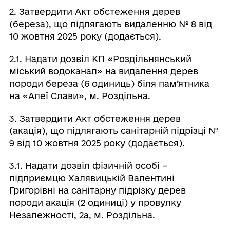
2. Затвердити Акт обстеження дерев
(береза), що підлягають видаленню № 8 від
10 жовтня 2025 року (додається).
2.1. Надати дозвіл КП «Роздільнянський
міський водоканал» на видалення дерев
породи береза (6 одиниць) біля пам’ятника
на «Алеї Слави», м. Роздільна.
3. Затвердити Акт обстеження дерев
(акація), що підлягають санітарній підрізці №
9 від 10 жовтня 2025 року (додається).
3.1. Надати дозвіл фізичній особі –
підприємцю Халявицькій Валентині
Григорівні на санітарну підрізку дерев
породи акація (2 одиниці) у провулку
Незалежності, 2а, м. Роздільна.