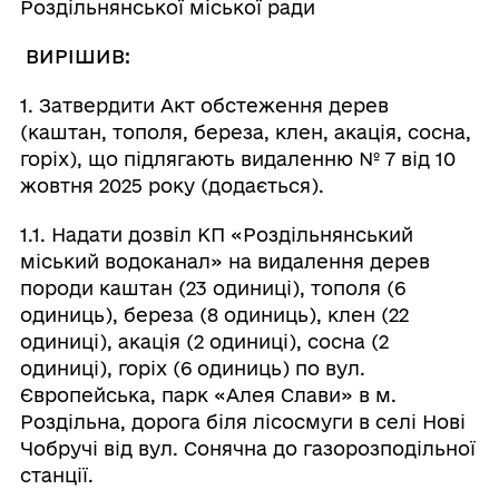
Роздільнянської міської ради
ВИРІШИВ:
1. Затвердити Акт обстеження дерев
(каштан, тополя, береза, клен, акація, сосна,
горіх), що підлягають видаленню № 7 від 10
жовтня 2025 року (додається).
1.1. Надати дозвіл КП «Роздільнянський
міський водоканал» на видалення дерев
породи каштан (23 одиниці), тополя (6
одиниць), береза (8 одиниць), клен (22
одиниці), акація (2 одиниці), сосна (2
одиниці), горіх (6 одиниць) по вул.
Європейська, парк «Алея Слави» в м.
Роздільна, дорога біля лісосмуги в селі Нові
Чобручі від вул. Сонячна до газорозподільної
станції.