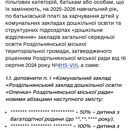
пільгових категорій, батькам або особам, що
їх замінюють, на 2025-2026 навчальний рік,
по батьківській платі за харчування дітей у
комунальних закладах дошкільної освіти та
структурних підрозділах «дошкільне
відділення» закладів загальної середньої
освіти Роздільнянської міської
територіальної громади, затвердженого
рішенням Роздільнянської міської ради від 16
серпня 2024 року №
4115-VIII
, а саме:
1.1. доповнити п. І «Комунальний заклад
«Роздільнянський заклад дошкільної освіти
«Оленка» Роздільнянської міської ради»
новими абзацами наступного змісту:
******* ********* ********** – 50% – дитина з
багатодітної родини (до **.**.**** року).
******** ********* ******** – 100% – дитина з