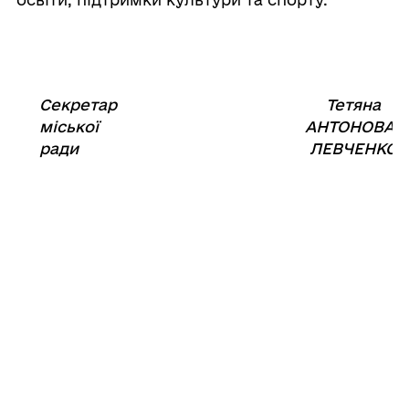
Секретар
Тетяна
міської
⠀⠀⠀⠀⠀⠀⠀⠀⠀⠀⠀⠀⠀⠀⠀
АНТОНОВА-
ради
ЛЕВЧЕНКО
19 травня
2026
року
№5269-
VIІІ