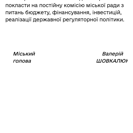
покласти на постійну комісію міської ради з
питань бюджету, фінансування, інвестицій,
реалізації державної регуляторної політики.
Міський
Валерій
⠀⠀⠀⠀⠀⠀⠀⠀⠀⠀⠀⠀⠀⠀⠀
голова
ШОВКАЛЮК
01
липня
2026
року