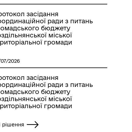
ротокол засідання
оординаційної ради з питань
ромадського бюджету
здільнянської міської
ериторіальної громади
/07/2026
ротокол засідання
оординаційної ради з питань
ромадського бюджету
здільнянської міської
ериторіальної громади
і рішення