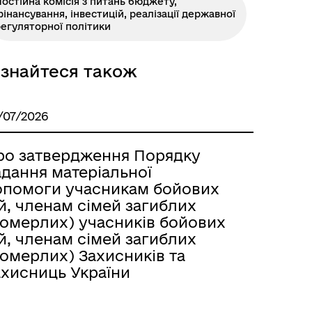
остійна комісія з питань бюджету,
інансування, інвестицій, реалізації державної
егуляторної політики
Розклад автобусів Одеса-
ізнайтеся також
Роздільна
/07/2026
ро затвердження Порядку
адання матеріальної
опомоги учасникам бойових
й, членам сімей загиблих
померлих) учасників бойових
й, членам сімей загиблих
померлих) Захисників та
ахисниць України
Розклад автобусів Роздільна-