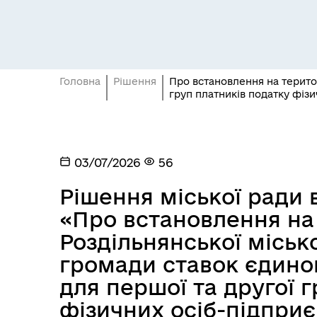
Головна
Рішення
Про встановлення на територ
груп платників податку фізи
Засідання постійних комісій
Цив
03/07/2026
56
Рішення міської ради в
«Про встановлення на 
Роздільнянської міськ
громади ставок єдиног
для першої та другої 
фізичних осіб-підпри