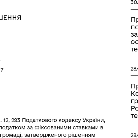
30
дерна рівність
Україну
ШЕННЯ
П
по
за
ос
т
ї
28
27
П
К
г
Ро
ормаційна безпека та
Військовослужбовцям,
т
нічний захист інформації
ветеранам та їхнім родина
.ст. 12, 293 Податкового кодексу України,
податком за фіксованими ставками в
й громаді, затвердженого рішенням
28