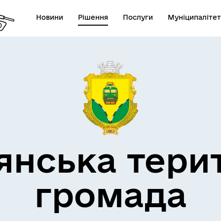
Новини
Рішення
Послуги
Муніципалітет
кти незламності
Пам’яті військових громад
янська тери
громада