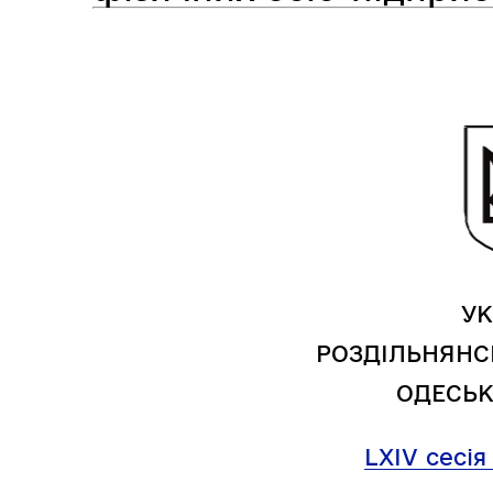
Засідання виконавчого
Рад
комітету
УК
РОЗДІЛЬНЯНС
ОДЕСЬК
LXIV
сесія