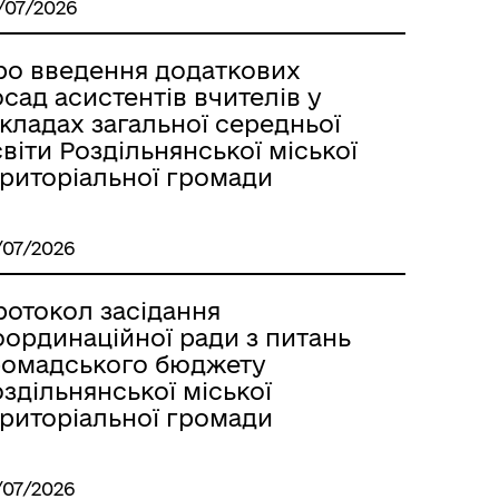
/07/2026
Лиманське
ро введення додаткових
сад асистентів вчителів у
кладах загальної середньої
віти Роздільнянської міської
ериторіальної громади
/07/2026
ротокол засідання
оординаційної ради з питань
ромадського бюджету
здільнянської міської
ериторіальної громади
м
/07/2026