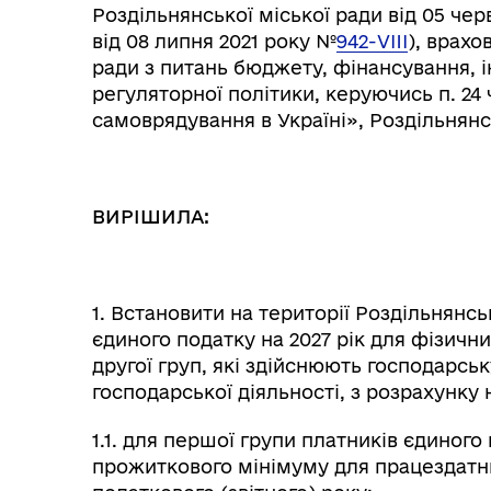
Роздільнянської міської ради від 05 чер
від 08 липня 2021 року №
942-VIII
), врахо
ради з питань бюджету, фінансування, і
регуляторної політики, керуючись п. 24 
самоврядування в Україні», Роздільнянс
ВИРІШИЛА:
Колегіальні органи (ради,
Рад
1. Встановити на території Роздільнянсь
робочі групи, комісії)
єдиного податку на 2027 рік для фізичн
другої груп, які здійснюють господарськ
господарської діяльності, з розрахунку
1.1. для першої групи платників єдиного
прожиткового мінімуму для працездатни