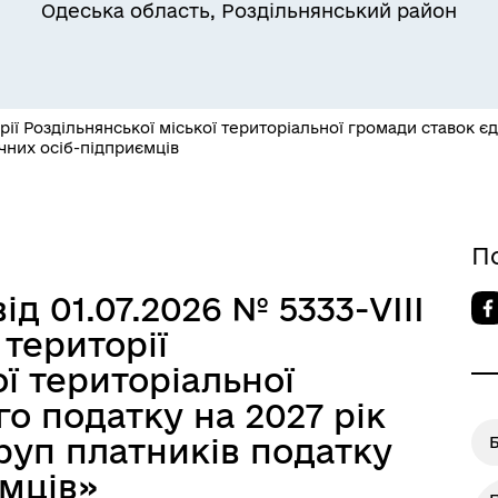
Одеська область, Роздільнянський район
ії Роздільнянської міської територіальної громади ставок єд
чних осіб-підприємців
Квитки на потяг для
ільний захист населення
військовослужбовців та їх
сімей
П
ід 01.07.2026 № 5333-VIIІ
території
ої територіальної
о податку на 2027 рік
груп платників податку
ємців»