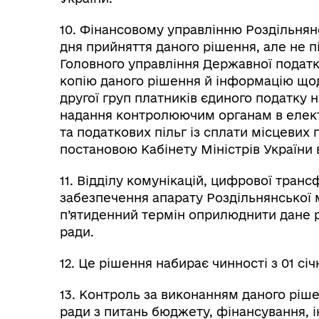
10. Фінансовому управлінню Роздільнянс
дня прийняття даного рішення, але не пі
Головного управління Державної податк
копію даного рішення й інформацію щод
другої груп платників єдиного податку 
надання контролюючим органам в елект
та податкових пільг із сплати місцевих 
постановою Кабінету Міністрів України в
11. Відділу комунікацій, цифрової тран
забезпечення апарату Роздільнянської мі
п’ятиденний термін оприлюднити дане р
ради.
12. Це рішення набирає чинності з 01 січ
13. Контроль за виконанням даного ріше
ради з питань бюджету, фінансування, і