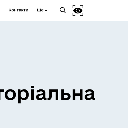
Контакти
Ще
и
Розклад електричок
торіальна