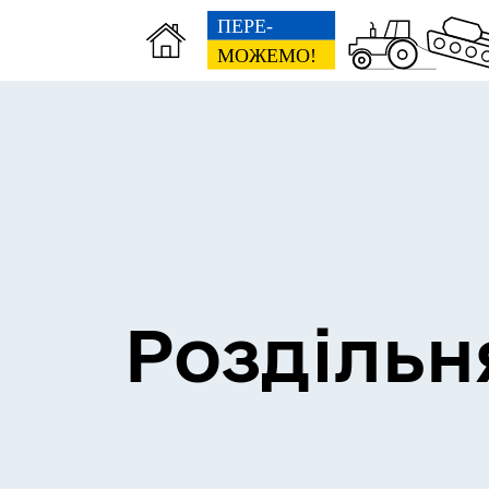
Сесії міської ради
Пун
Роздільн