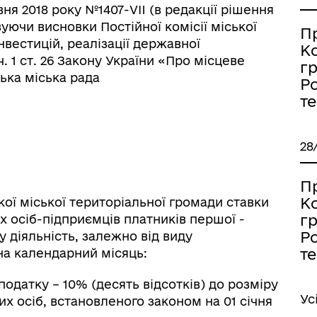
вня 2018 року №1407-VII (в редакції рішення
вуючи висновки Постійної комісії міської
П
нвестицій, реалізації державної
К
ч. 1 ст. 26 Закону України «Про місцеве
г
ька міська рада
Ро
т
28
П
іаційний фон
Електронна черга в ТЦК
К
кої міської територіальної громади ставки
г
их осіб-підприємців платників першої -
Ро
у діяльність, залежно від виду
т
 на календарний місяць:
 податку – 10% (десять відсотків) до розміру
Ус
х осіб, встановленого законом на 01 січня