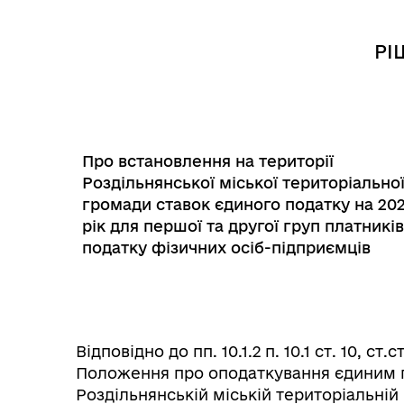
Трансляції
Ген
РІ
Про встановлення на території
Роздільнянської міської територіально
громади ставок єдиного податку на 20
рік для першої та другої груп платників
податку фізичних осіб-підприємців
Інф
Графіки прийому громадян
тех
Відповідно до пп. 10.1.2 п. 10.1 ст. 10, ст
Положення про оподаткування єдиним 
Роздільнянській міській територіальні