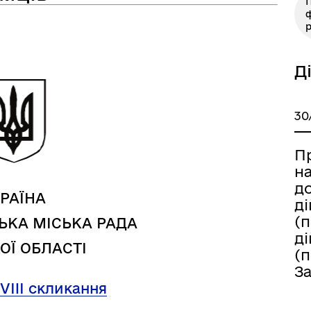
П
ф
р
а безбар’єрності
Учасникам бойових дій
Д
30
П
н
д
РАЇНА
ді
(
ЬКА МІСЬКА РАДА
ді
ОЇ ОБЛАСТІ
(
З
 VIII скликання
Книга пам'яті полеглих за