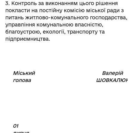
3. Контроль за виконанням цього рішення
покласти на постійну комісію міської ради з
питань житлово-комунального господарства,
управління комунальною власністю,
благоустрою, екології, транспорту та
підприємництва.
Міський
Валерій
⠀⠀⠀⠀⠀⠀⠀⠀⠀⠀⠀⠀⠀⠀⠀
голова
ШОВКАЛЮК
01
липня