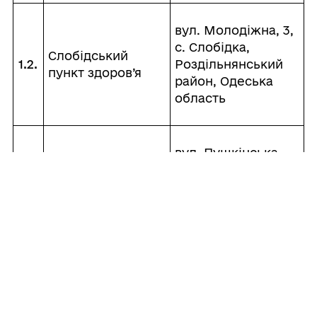
вул. Молодіжна, 3,
с. Слобідка,
Слобідський
1.2.
Роздільнянський
пункт здоров’я
район, Одеська
область
вул. Пушкінська,
69, с. Понятівка,
Понятівський
1.3.
Роздільнянський
пункт здоров’я
район, Одеська
область
Кам’янська
вул. Першого
амбулаторії
травня, 13, с.
загальної