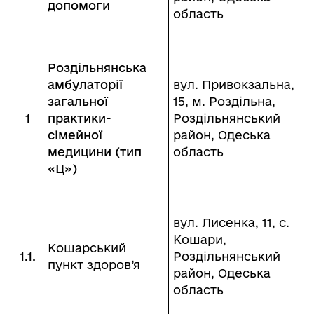
допомоги
область
Роздільнянська
амбулаторії
вул. Привокзальна,
загальної
15, м. Роздільна,
1
практики-
Роздільнянський
сімейної
район, Одеська
медицини (тип
область
«Ц»)
вул. Лисенка, 11, с.
Кошари,
Кошарський
1.1.
Роздільнянський
пункт здоров’я
район, Одеська
область