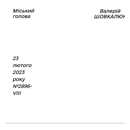
Міський
Валерій
⠀⠀⠀⠀⠀⠀⠀⠀⠀⠀⠀⠀⠀⠀⠀
голова
⠀
ШОВКАЛЮК
23
лютого
2023
року
№2896-
VIIІ