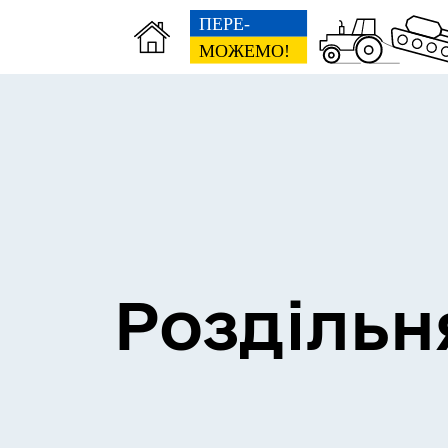
Сесії міської ради
Пун
Роздільн