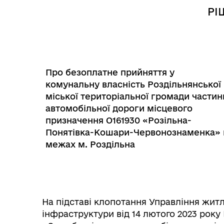
РІ
Про безоплатне прийняття у
комунальну власність Роздільнянської
міської територіальної громади частин
Інф
автомобільної дороги місцевого
Графіки прийому громадян
тех
призначення О161930 «Розільна-
Понятівка-Кошари-Червонознаменка» 
межах м. Роздільна
На підставі клопотання Управління жит
інфраструктури від 14 лютого 2023 року 