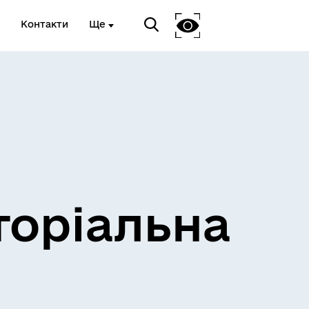
Контакти
Ще
и
Розклад електричок
торіальна