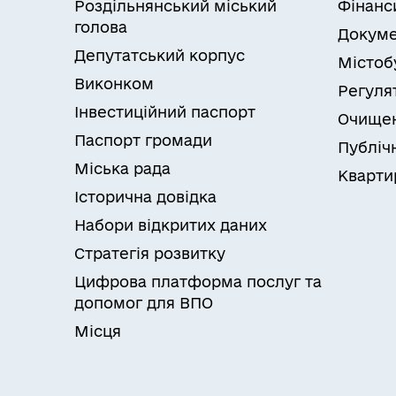
Роздільнянський міський
Фінанс
голова
Докуме
Депутатський корпус
Містоб
Виконком
Регуля
Інвестиційний паспорт
Очищен
Паспорт громади
Публічн
Міська рада
Кварти
Історична довідка
Набори відкритих даних
Стратегія розвитку
Цифрова платформа послуг та
допомог для ВПО
Місця