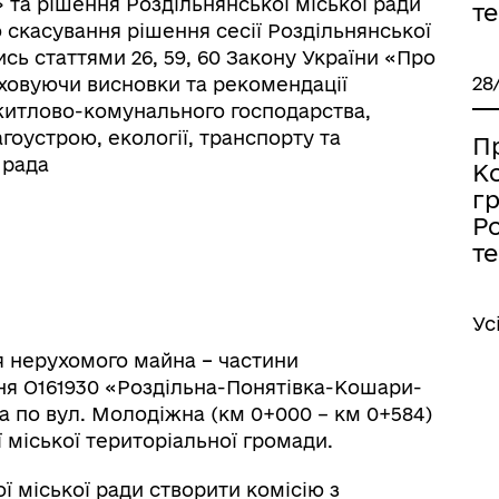
 та рішення Роздільнянської міської ради
т
ро скасування рішення сесії Роздільнянської
сь статтями 26, 59, 60 Закону України «Про
28
аховуючи висновки та рекомендації
ь житлово-комунального господарства,
іаційний фон
Електронна черга в ТЦК
оустрою, екології, транспорту та
П
 рада
К
г
Ро
т
Ус
я
нерухомого майна
–
частини
ня О161930
«Роздільна-Понятівка-Кошари-
 по вул. Молодіжна (км 0+000 – км 0+584)
 міської територіальної громади.
ї міської ради створити комісію з