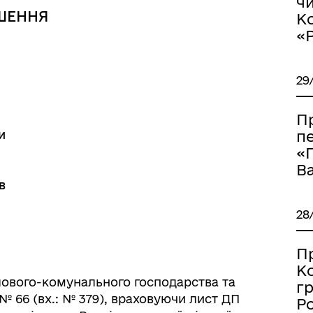
чи
ШЕННЯ
К
«
29
П
и
п
ормаційна безпека та
Військовослужбовцям,
«
нічний захист інформації
ветеранам та їхнім родина
Ва
в
28
П
К
лового-комунального господарства та
г
№ 66 (вх.: № 379), враховуючи лист ДП
Ро