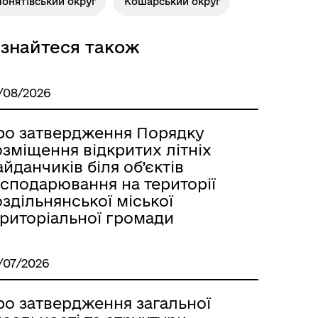
онятівський округ
Кошарський округ
Розклад автобусів Одеса-
Роздільна
ізнайтеся також
/08/2026
ро затвердження Порядку
зміщення відкритих літніх
йданчиків біля об’єктів
осподарювання на території
здільнянської міської
ериторіальної громади
Розклад автобусів Роздільна-
Лиманське
/07/2026
ро затвердження загальної