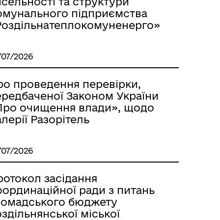
сельності та структури
омунального підприємства
Роздільнатеплокомуненерго»
/07/2026
ро проведення перевірки,
ередбаченої Законом України
Про очищення влади», щодо
м
лерії Разорітель
/07/2026
ротокол засідання
оординаційної ради з питань
ромадського бюджету
здільнянської міської