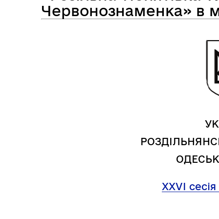
Засідання виконавчого
Червонознаменка» в м
Рад
комітету
УК
РОЗДІЛЬНЯНС
ОДЕСЬК
Трансляції
Ген
XXV
І
сесія