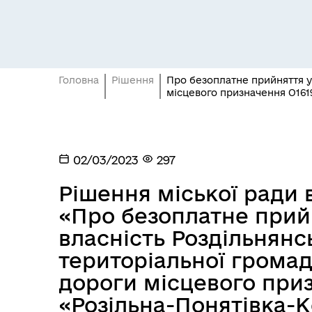
Головна
Рішення
Про безоплатне прийняття у
місцевого призначення О161
Засідання постійних комісій
Цив
02/03/2023
297
Рішення міської ради в
«Про безоплатне прий
власність Роздільнянсь
територіальної громад
дороги місцевого при
«Розільна-Понятівка-