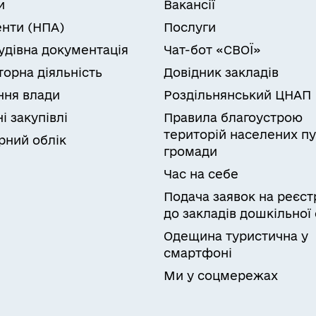
и
Вакансії
нти (НПА)
Послуги
удівна документація
Чат-бот «СВОЇ»
торна діяльність
Довідник закладів
ня влади
Роздільнянський ЦНАП
і закупівлі
Правила благоустрою
територій населених пу
рний облік
громади
Час на себе
Подача заявок на реєст
до закладів дошкільної 
Одещина туристична у
смартфоні
Ми у соцмережах