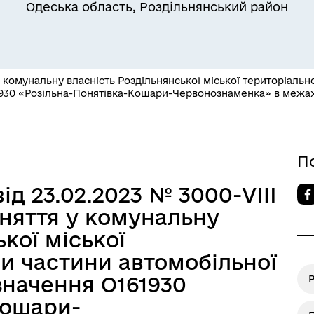
Одеська область, Роздільнянський район
 комунальну власність Роздільнянської міської територіальн
Квитки на потяг для
930 «Розільна-Понятівка-Кошари-Червонознаменка» в межах
ільний захист населення
військовослужбовців та їх
сімей
П
ід 23.02.2023 № 3000-VIII
няття у комунальну
кої міської
и частини автомобільної
значення О161930
Р
Кошари-