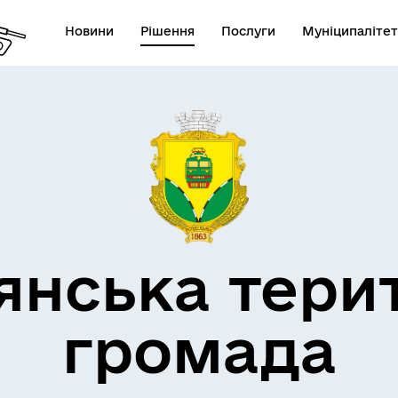
Новини
Рішення
Послуги
Муніципалітет
кти незламності
Пам’яті військових громад
янська тери
громада