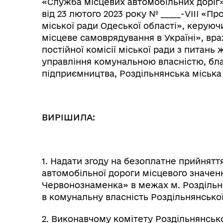
«Служба місцевих автомобільних доріг»
від 23 лютого 2023 року № _____-VIII «П
міської ради Одеської області», керуючи
місцеве самоврядування в Україні», вр
Колегіальні органи (ради,
постійної комісії міської ради з питан
Рад
робочі групи, комісії)
управління комунальною власністю, благ
підприємництва, Роздільнянська міська
ВИРІШИЛА:
1. Надати згоду на безоплатне прийнятт
автомобільної дороги місцевого значен
Червонознаменка» в межах м. Роздільна
в комунальну власність Роздільнянської
2. Виконавчому комітету Роздільнянсько