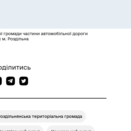
ої громади частини автомобільної дороги
 м. Роздільна
Розклад пасажирських потягів
оділитись
оздільнянська територіальна громада