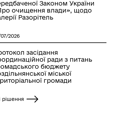
ередбаченої Законом України
Про очищення влади», щодо
лерії Разорітель
/07/2026
ротокол засідання
оординаційної ради з питань
ромадського бюджету
здільнянської міської
ериторіальної громади
і рішення