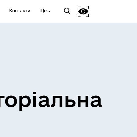
Контакти
Ще
и
Розклад електричок
торіальна