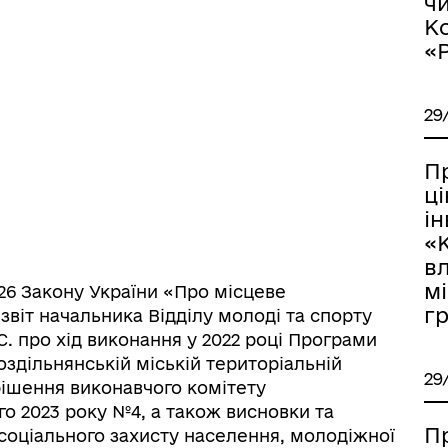
чи
дерна рівність
Україну
К
«
29
й
П
ц
і
«
вл
мі
і 26 Закону України «Про місцеве
г
звіт начальника Відділу молоді та спорту
С. про хід виконання у 2022 році Програми
ормаційна безпека та
Військовослужбовцям,
оздільнянській міській територіальній
нічний захист інформації
ветеранам та їхнім родина
29
рішення виконавчого комітету
го 2023 року №4, а також висновки та
П
ь соціального захисту населення, молодіжної