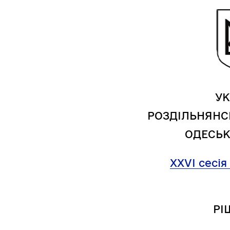
Засідання виконавчого
Рад
комітету
УК
РОЗДІЛЬНЯНС
ОДЕСЬК
XXV
І
сесія
РІ