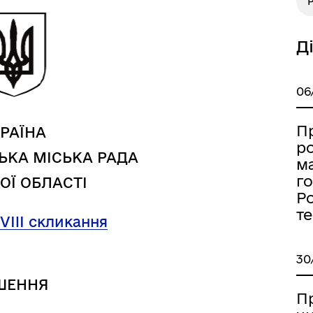
Р
Д
а безбар’єрності
Учасникам бойових дій
06
П
РАЇНА
ро
ЬКА МІСЬКА РАДА
ма
г
ОЇ ОБЛАСТІ
Ро
т
VIII
скликання
30
ШЕННЯ
П
Книга пам'яті полеглих за