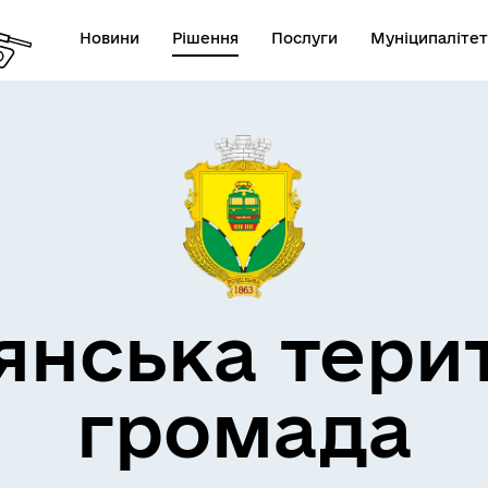
Новини
Рішення
Послуги
Муніципалітет
кти незламності
Пам’яті військових громад
янська тери
громада