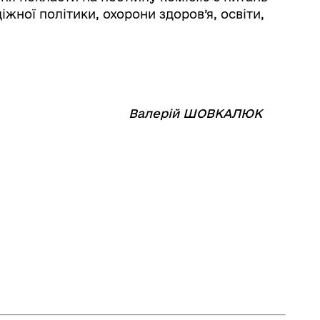
жної політики, охорони здоров’я, освіти,
⠀⠀⠀⠀⠀⠀⠀⠀
Валерій ШОВКАЛЮК