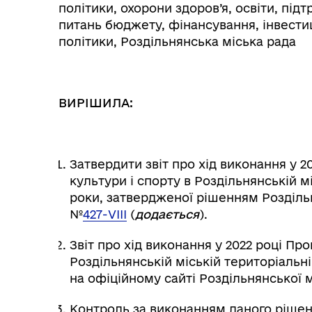
політики, охорони здоров’я, освіти, підт
питань бюджету, фінансування, інвестиц
політики, Роздільнянська міська рада
ВИРІШИЛА:
Затвердити звіт про хід виконання у 2
культури і спорту в Роздільнянській м
Колегіальні органи (ради,
Рад
роки, затвердженої рішенням Роздільня
робочі групи, комісії)
№
427-VІІІ
(
додається
).
Звіт про хід виконання у 2022 році Пр
Роздільнянській міській територіальн
на офіційному сайті Роздільнянської м
Контроль за виконанням даного рішенн