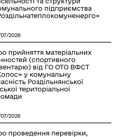
сельності та структури
Лиманське
омунального підприємства
Роздільнатеплокомуненерго»
/07/2026
ро прийняття матеріальних
інностей (спортивного
нвентарю) від ГО ОТО ВФСТ
Колос» у комунальну
асність Роздільнянської
ської територіальної
ромади
м
/07/2026
ро проведення перевірки,