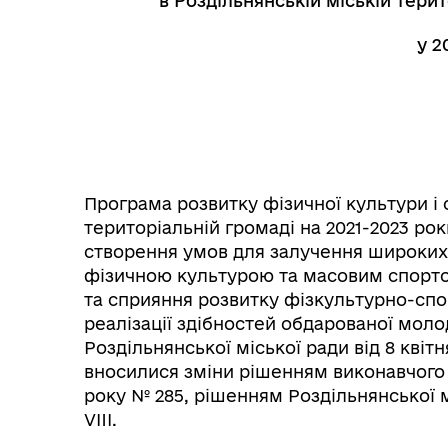
в Роздільнянській міській терит
у 2
Програма розвитку фізичної культури і 
територіальній громаді на 2021-2023 рок
створення умов для залучення широких
фізичною культурою та масовим спорто
та сприяння розвитку фізкультурно-спор
реалізації здібностей обдарованої мол
Роздільнянської міської ради від 8 квітн
вносилися зміни рішенням виконавчого к
року № 285, рішенням Роздільнянської м
VIII.