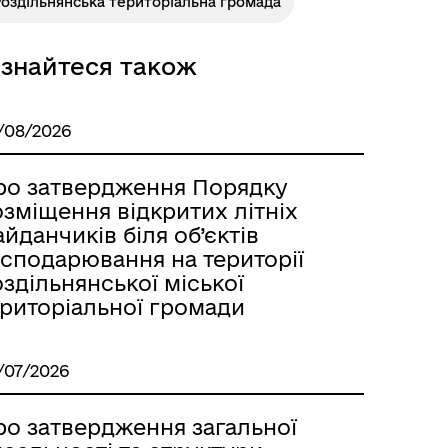
оздільнянська територіальна громада
ізнайтеся також
Розклад автобусів Одеса-
Роздільна
/08/2026
ро затвердження Порядку
зміщення відкритих літніх
йданчиків біля об’єктів
осподарювання на території
здільнянської міської
ериторіальної громади
/07/2026
ро затвердження загальної
Розклад автобусів Роздільна-