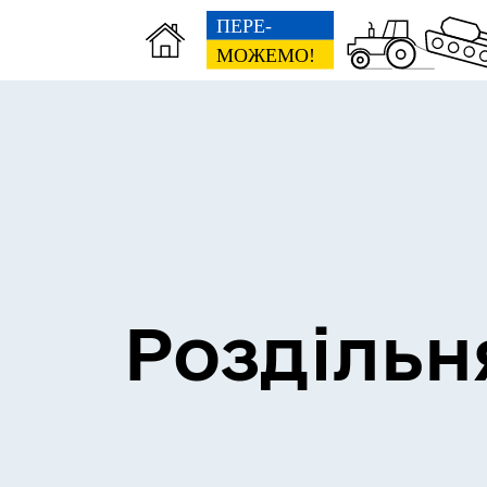
Сесії міської ради
Пун
Роздільн