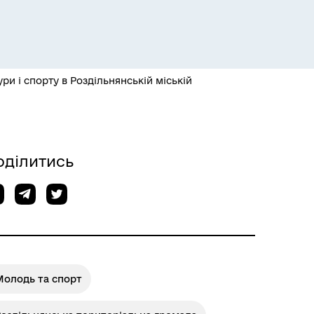
ри і спорту в Роздільнянській міській
Розклад пасажирських потягів
оділитись
Молодь та спорт