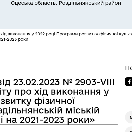
Одеська область, Роздільнянський район
хід виконання у 2022 році Програми розвитку фізичної культу
021-2023 роки
Квитки на потяг для
ільний захист населення
військовослужбовців та їх
сімей
П
ід 23.02.2023 № 2903-VIII
ту про хід виконання у
звитку фізичної
здільнянській міській
і на 2021-2023 роки»