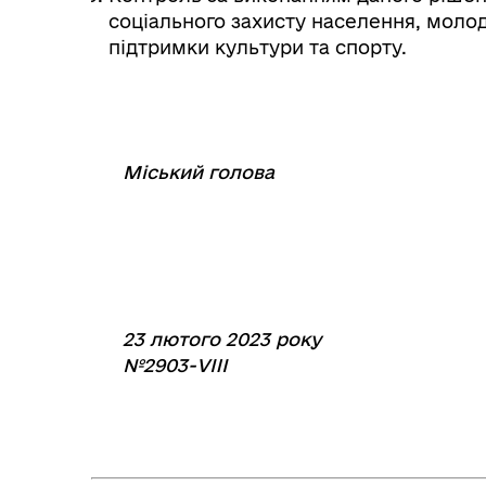
соціального захисту населення, молоді
підтримки культури та спорту.
Міський голова
⠀
⠀⠀⠀⠀⠀⠀⠀
23 лютого 2023 року
№2903-VIIІ