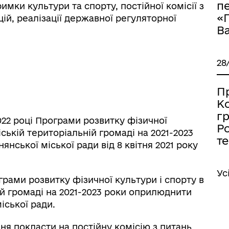
п
римки культури та спорту, постійної комісії з
«
ій, реалізації державної регуляторної
Ва
28
П
К
г
022 році Програми розвитку фізичної
Ро
іській територіальній громаді на 2021-2023
т
іаційний фон
Електронна черга в ТЦК
нської міської ради від 8 квітня 2021 року
Ус
ограми розвитку фізичної культури і спорту в
ій громаді на 2021-2023 роки оприлюднити
іської ради.
я покласти на постійну комісію з питань