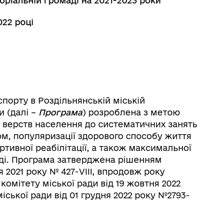
оріальній громаді на 2021-2023 роки
022 році
спорту в Роздільнянській міській
и (далі –
Програма
) розроблена з метою
 верств населення до систематичних занять
м, популяризації здорового способу життя
тивної реабілітації, а також максимальної
оді. Програма затверджена рішенням
я 2021 року № 427-VІІІ, впродовж року
омітету міської ради від 19 жовтня 2022
іської ради від 01 грудня 2022 року №2793-